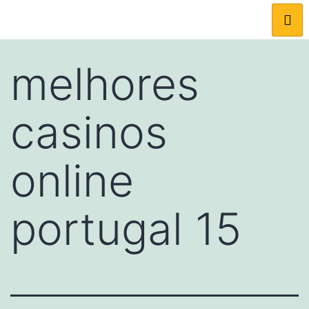
melhores
casinos
online
portugal 15