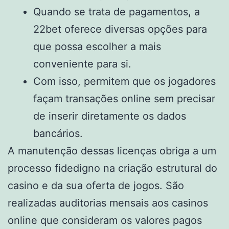
Quando se trata de pagamentos, a
22bet oferece diversas opções para
que possa escolher a mais
conveniente para si.
Com isso, permitem que os jogadores
façam transações online sem precisar
de inserir diretamente os dados
bancários.
A manutenção dessas licenças obriga a um
processo fidedigno na criação estrutural do
casino e da sua oferta de jogos. São
realizadas auditorias mensais aos casinos
online que consideram os valores pagos