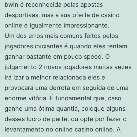
bwin é reconhecida pelas apostas
desportivas, mas a sua oferta de casino
online é igualmente impressionante.
Um dos erros mais comuns feitos pelos
jogadores iniciantes é quando eles tentam
ganhar bastante em pouco speed. O
julgamento 2 novos jogadores muitas vezes
irá izar a melhor relacionada eles e
provocará uma derrota em seguida de uma
enorme vitória. É fundamental que, caso
ganhe uma ótima quantia, coloque alguns
desses lucro de parte, ou opte por fazer o
levantamento no online casino online. A