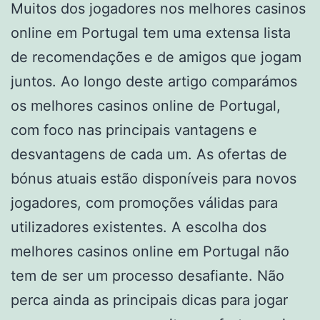
Muitos dos jogadores nos melhores casinos
online em Portugal tem uma extensa lista
de recomendações e de amigos que jogam
juntos. Ao longo deste artigo comparámos
os melhores casinos online de Portugal,
com foco nas principais vantagens e
desvantagens de cada um. As ofertas de
bónus atuais estão disponíveis para novos
jogadores, com promoções válidas para
utilizadores existentes. A escolha dos
melhores casinos online em Portugal não
tem de ser um processo desafiante. Não
perca ainda as principais dicas para jogar