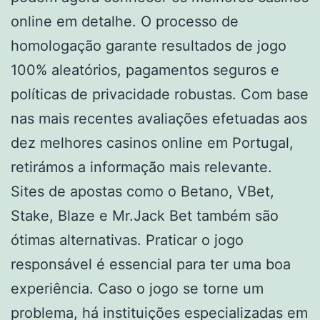
online em detalhe. O processo de
homologação garante resultados de jogo
100% aleatórios, pagamentos seguros e
políticas de privacidade robustas. Com base
nas mais recentes avaliações efetuadas aos
dez melhores casinos online em Portugal,
retirámos a informação mais relevante.
Sites de apostas como o Betano, VBet,
Stake, Blaze e Mr.Jack Bet também são
ótimas alternativas. Praticar o jogo
responsável é essencial para ter uma boa
experiência. Caso o jogo se torne um
problema, há instituições especializadas em