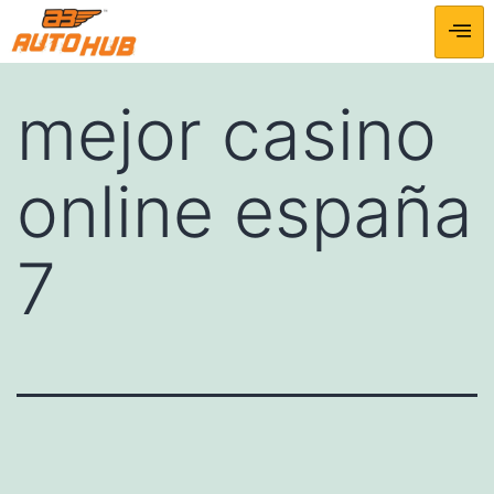
mejor casino
online españa
7