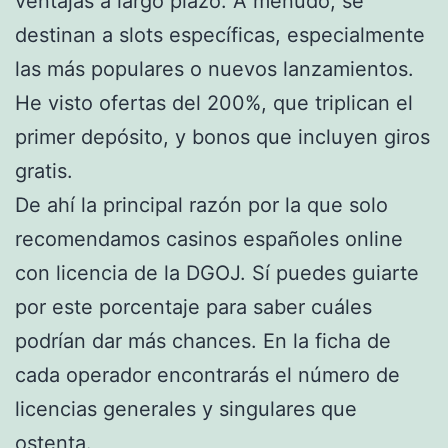
ventajas a largo plazo. A menudo, se
destinan a slots específicas, especialmente
las más populares o nuevos lanzamientos.
He visto ofertas del 200%, que triplican el
primer depósito, y bonos que incluyen giros
gratis.
De ahí la principal razón por la que solo
recomendamos casinos españoles online
con licencia de la DGOJ. Sí puedes guiarte
por este porcentaje para saber cuáles
podrían dar más chances. En la ficha de
cada operador encontrarás el número de
licencias generales y singulares que
ostenta.