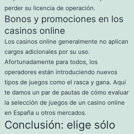
perder su licencia de operación.
Bonos y promociones en los
casinos online
Los casinos online generalmente no aplican
cargos adicionales por su uso.
Afortunadamente para todos, los
operadores están introduciendo nuevos
tipos de juegos como el rasca y gana. Aquí
te damos un par de pautas de cómo evaluar
la selección de juegos de un casino online
en España u otros mercados.
Conclusión: elige sólo