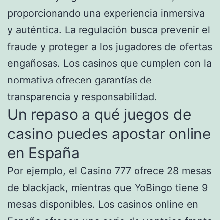
proporcionando una experiencia inmersiva
y auténtica. La regulación busca prevenir el
fraude y proteger a los jugadores de ofertas
engañosas. Los casinos que cumplen con la
normativa ofrecen garantías de
transparencia y responsabilidad.
Un repaso a qué juegos de
casino puedes apostar online
en España
Por ejemplo, el Casino 777 ofrece 28 mesas
de blackjack, mientras que YoBingo tiene 9
mesas disponibles. Los casinos online en