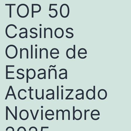
TOP 50
Casinos
Online de
España
Actualizado
Noviembre