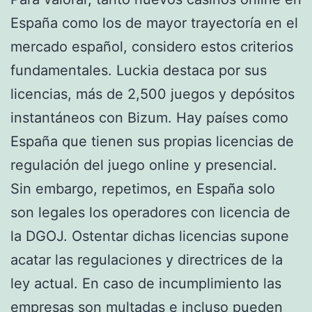
España como los de mayor trayectoría en el
mercado español, considero estos criterios
fundamentales. Luckia destaca por sus
licencias, más de 2,500 juegos y depósitos
instantáneos con Bizum. Hay países como
España que tienen sus propias licencias de
regulación del juego online y presencial.
Sin embargo, repetimos, en España solo
son legales los operadores con licencia de
la DGOJ. Ostentar dichas licencias supone
acatar las regulaciones y directrices de la
ley actual. En caso de incumplimiento las
empresas son multadas e incluso pueden