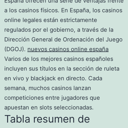
España ofrecen una serie de ventajas frente
a los casinos físicos. En España, los casinos
online legales están estrictamente
regulados por el gobierno, a través de la
Dirección General de Ordenación del Juego
(DGOJ).
nuevos casinos online españa
Varios de los mejores casinos españoles
incluyen sus títulos en la sección de ruleta
en vivo y blackjack en directo. Cada
semana, muchos casinos lanzan
competiciones entre jugadores que
apuestan en slots seleccionadas.
Tabla resumen de