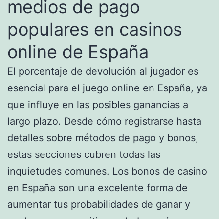
medios de pago
populares en casinos
online de España
El porcentaje de devolución al jugador es
esencial para el juego online en España, ya
que influye en las posibles ganancias a
largo plazo. Desde cómo registrarse hasta
detalles sobre métodos de pago y bonos,
estas secciones cubren todas las
inquietudes comunes. Los bonos de casino
en España son una excelente forma de
aumentar tus probabilidades de ganar y