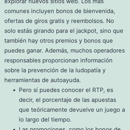
explorar nuevos sitios web. Los más
comunes incluyen bonos de bienvenida,
ofertas de giros gratis y reembolsos. No
solo estás girando para el jackpot, sino que
también hay otros premios y bonos que
puedes ganar. Además, muchos operadores
responsables proporcionan información
sobre la prevención de la ludopatía y
herramientas de autoayuda.
Pero sí puedes conocer el RTP, es
decir, el porcentaje de las apuestas
que teóricamente devuelve un juego a
lo largo del tiempo.
Las promociones, como los bonos de