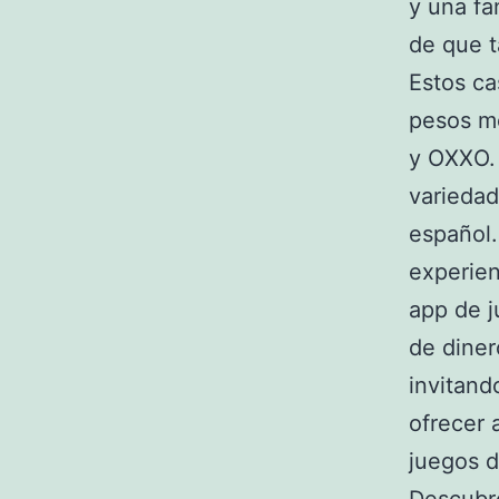
y una fa
de que t
Estos ca
pesos m
y OXXO.
variedad
español.
experien
app de j
de diner
invitand
ofrecer 
juegos d