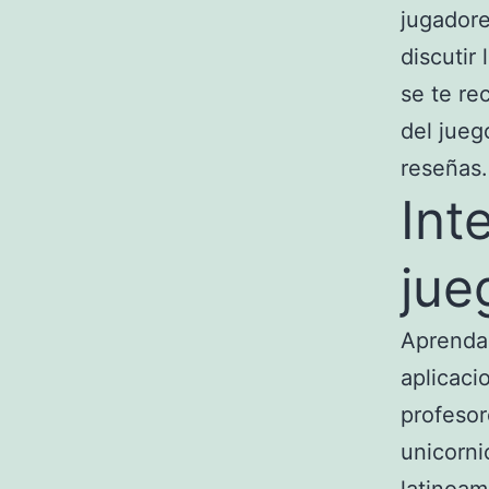
jugadore
discutir
se te re
del jueg
reseñas.
Int
jue
Aprenda 
aplicaci
profesor
unicorn