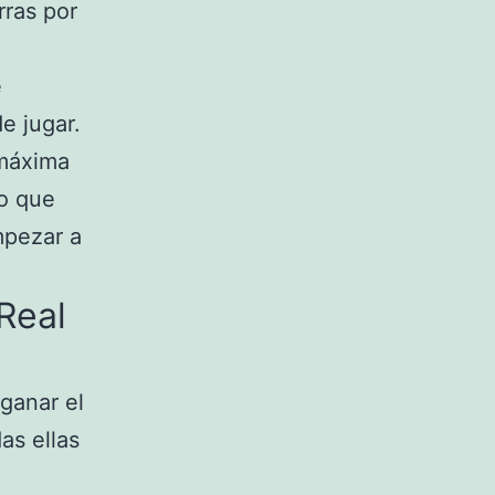
rras por
e
e jugar.
 máxima
go que
mpezar a
Real
ganar el
as ellas