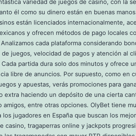
ntástica variedad de juegos de casino, con la s
anto él como su dinero están en buenas manos
sinos están licenciados internacionalmente, ac
exicanos y ofrecen métodos de pago locales c
 Analizamos cada plataforma considerando bon
 de juegos, velocidad de pagos y atención al cl
 Cada partida dura solo dos minutos y ofrece u
cia libre de anuncios. Por supuesto, como en c
uegos y apuestas, verás promociones para gana
o extra haciendo un depósito de una cierta can
o amigos, entre otras opciones. OlyBet tiene 
a los jugadores en España que buscan los mejo
e casino, tragaperras online y jackpots progres