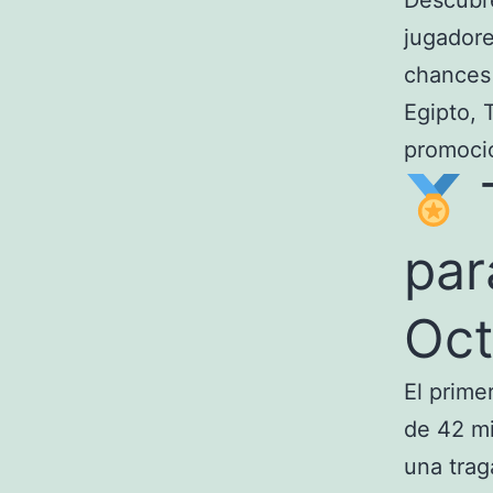
Descubr
jugadore
chances 
Egipto, 
promoci
T
par
Oct
El prime
de 42 mi
una trag