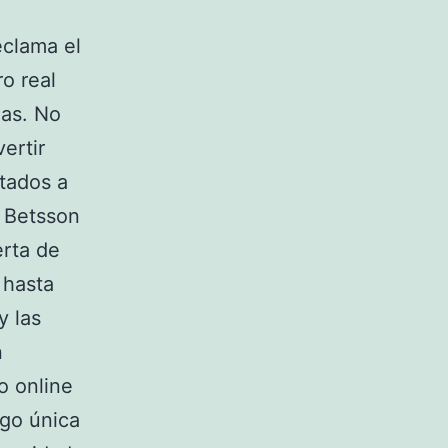
eclama el
o real
das. No
ertir
itados a
. Betsson
erta de
 hasta
y las
n
o online
ego única