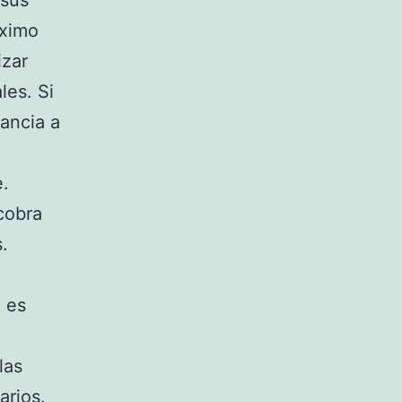
 sus
óximo
izar
les. Si
ancia a
.
cobra
.
o es
las
arios.