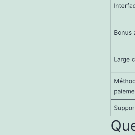
Interf
Bonus a
Large c
Méthod
paieme
Support
Que