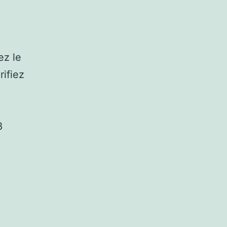
ez le
rifiez
8