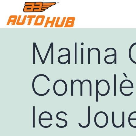
Malina 
Complèt
les Jou