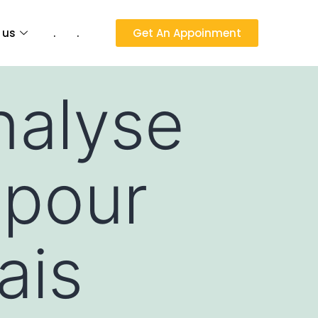
 us
.
.
Get An Appoinment
nalyse
 pour
ais