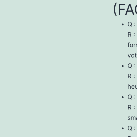
(FA
Q :
R :
for
vot
Q :
R :
heu
Q :
R :
sma
Q :