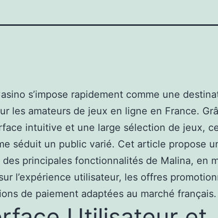
Casino s’impose rapidement comme une destina
ur les amateurs de jeux en ligne en France. Gr
rface intuitive et une large sélection de jeux, c
me séduit un public varié. Cet article propose 
e des principales fonctionnalités de Malina, en 
sur l’expérience utilisateur, les offres promotion
tions de paiement adaptées au marché français.
erface Utilisateur et