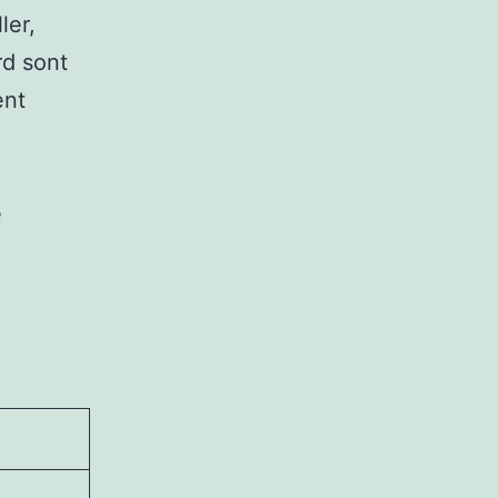
ler,
rd sont
ent
e