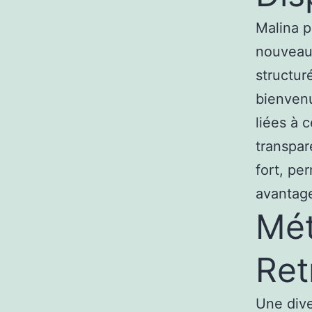
Malina p
nouveaux
structur
bienvenu
liées à 
transpar
fort, pe
avantage
Mét
Ret
Une dive