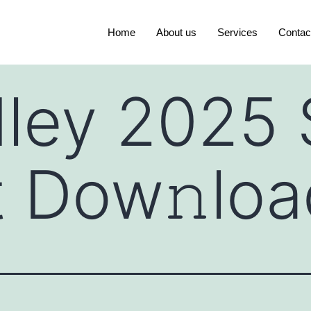
Home
About us
Services
Contac
ley 2025 
t Dow𝚗lo