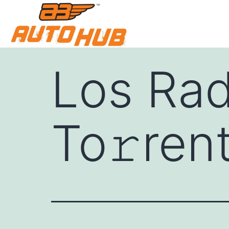
Los Rad
To𝚛ren