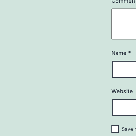
Commen
Name
*
Website
Save m