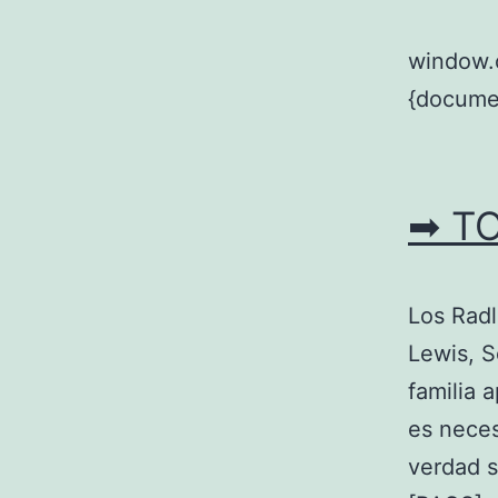
window.
{documen
➡ T
Los Radl
Lewis, S
familia 
es neces
verdad s