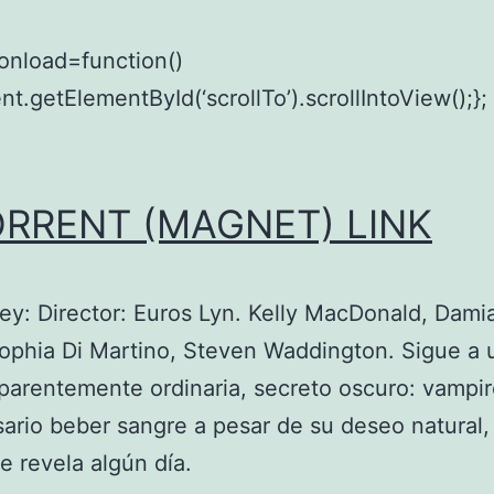
onload=function()
t.getElementById(‘scrollTo’).scrollIntoView();};
ORRENT (MAGNET) LINK
ey: Director: Euros Lyn. Kelly MacDonald, Dami
ophia Di Martino, Steven Waddington. Sigue a 
aparentemente ordinaria, secreto oscuro: vampi
ario beber sangre a pesar de su deseo natural,
e revela algún día.