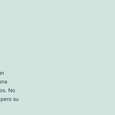
an
una
ros. No
 pero su