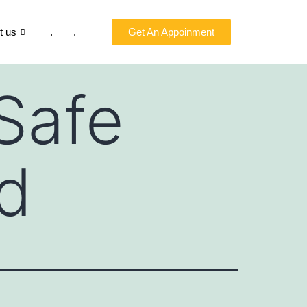
t us
.
.
Get An Appoinment
Safe
ad