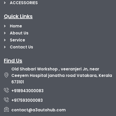
ACCESSORIES
Quick Links
Home
About Us
Service
Contact Us
Find Us
Old Shabari Workshop , veeranjeri Jn, near
Ceeyem Hospital janatha road Vatakara, Kerala
673101
+918943000083
+917593000083
contact@a3autohub.com