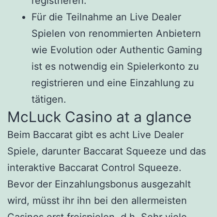
registrieren.
Für die Teilnahme an Live Dealer
Spielen von renommierten Anbietern
wie Evolution oder Authentic Gaming
ist es notwendig ein Spielerkonto zu
registrieren und eine Einzahlung zu
tätigen.
McLuck Casino at a glance
Beim Baccarat gibt es acht Live Dealer
Spiele, darunter Baccarat Squeeze und das
interaktive Baccarat Control Squeeze.
Bevor der Einzahlungsbonus ausgezahlt
wird, müsst ihr ihn bei den allermeisten