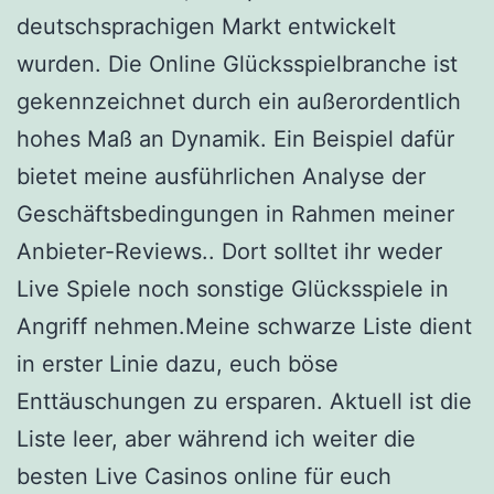
deutschsprachigen Markt entwickelt
wurden. Die Online Glücksspielbranche ist
gekennzeichnet durch ein außerordentlich
hohes Maß an Dynamik. Ein Beispiel dafür
bietet meine ausführlichen Analyse der
Geschäftsbedingungen in Rahmen meiner
Anbieter-Reviews.. Dort solltet ihr weder
Live Spiele noch sonstige Glücksspiele in
Angriff nehmen.Meine schwarze Liste dient
in erster Linie dazu, euch böse
Enttäuschungen zu ersparen. Aktuell ist die
Liste leer, aber während ich weiter die
besten Live Casinos online für euch