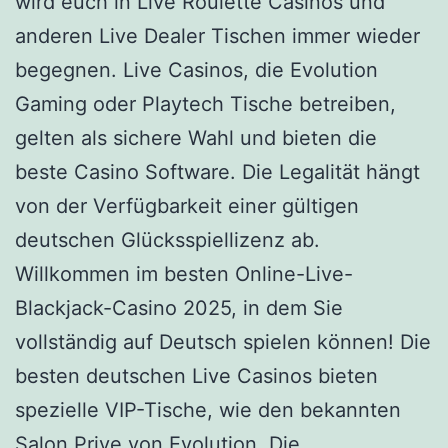
wird euch in Live Roulette Casinos und
anderen Live Dealer Tischen immer wieder
begegnen. Live Casinos, die Evolution
Gaming oder Playtech Tische betreiben,
gelten als sichere Wahl und bieten die
beste Casino Software. Die Legalität hängt
von der Verfügbarkeit einer gültigen
deutschen Glücksspiellizenz ab.
Willkommen im besten Online-Live-
Blackjack-Casino 2025, in dem Sie
vollständig auf Deutsch spielen können! Die
besten deutschen Live Casinos bieten
spezielle VIP-Tische, wie den bekannten
Salon Prive von Evolution. Die