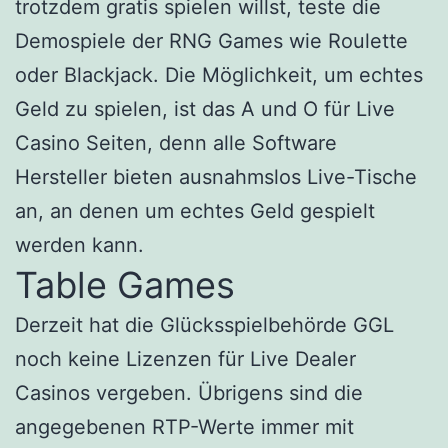
trotzdem gratis spielen willst, teste die
Demospiele der RNG Games wie Roulette
oder Blackjack. Die Möglichkeit, um echtes
Geld zu spielen, ist das A und O für Live
Casino Seiten, denn alle Software
Hersteller bieten ausnahmslos Live-Tische
an, an denen um echtes Geld gespielt
werden kann.
Table Games
Derzeit hat die Glücksspielbehörde GGL
noch keine Lizenzen für Live Dealer
Casinos vergeben. Übrigens sind die
angegebenen RTP-Werte immer mit