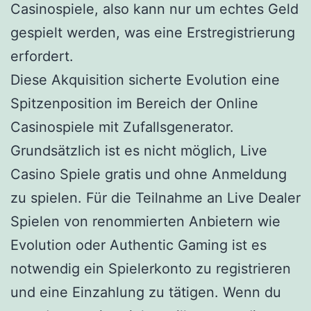
Casinospiele, also kann nur um echtes Geld
gespielt werden, was eine Erstregistrierung
erfordert.
Diese Akquisition sicherte Evolution eine
Spitzenposition im Bereich der Online
Casinospiele mit Zufallsgenerator.
Grundsätzlich ist es nicht möglich, Live
Casino Spiele gratis und ohne Anmeldung
zu spielen. Für die Teilnahme an Live Dealer
Spielen von renommierten Anbietern wie
Evolution oder Authentic Gaming ist es
notwendig ein Spielerkonto zu registrieren
und eine Einzahlung zu tätigen. Wenn du