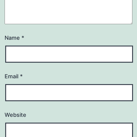
Name
*
Email
*
Website