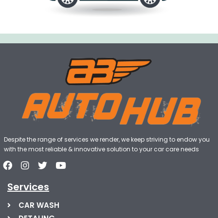
Despite the range of services we render, we keep striving to endow you
with the most reliable & innovative solution to your car care needs
Services
CAR WASH