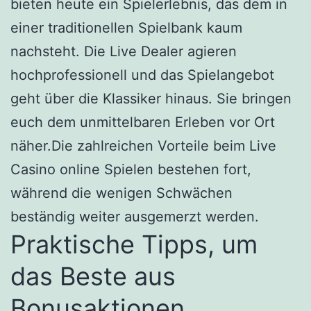
bieten heute ein Spielerlebnis, das dem in
einer traditionellen Spielbank kaum
nachsteht. Die Live Dealer agieren
hochprofessionell und das Spielangebot
geht über die Klassiker hinaus. Sie bringen
euch dem unmittelbaren Erleben vor Ort
näher.Die zahlreichen Vorteile beim Live
Casino online Spielen bestehen fort,
während die wenigen Schwächen
beständig weiter ausgemerzt werden.
Praktische Tipps, um
das Beste aus
Bonusaktionen