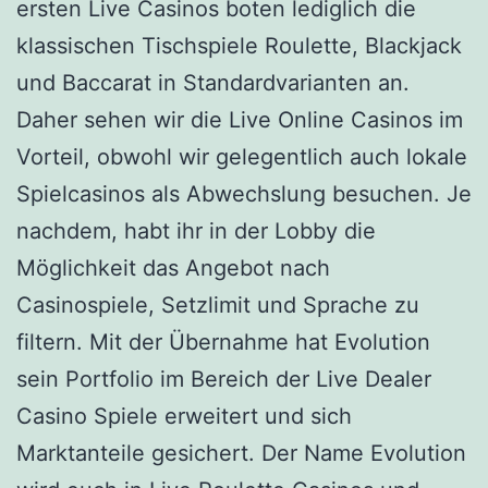
ersten Live Casinos boten lediglich die
klassischen Tischspiele Roulette, Blackjack
und Baccarat in Standardvarianten an.
Daher sehen wir die Live Online Casinos im
Vorteil, obwohl wir gelegentlich auch lokale
Spielcasinos als Abwechslung besuchen. Je
nachdem, habt ihr in der Lobby die
Möglichkeit das Angebot nach
Casinospiele, Setzlimit und Sprache zu
filtern. Mit der Übernahme hat Evolution
sein Portfolio im Bereich der Live Dealer
Casino Spiele erweitert und sich
Marktanteile gesichert. Der Name Evolution