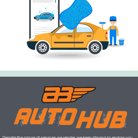
Despite the range of services we render, we keep striving to endow you