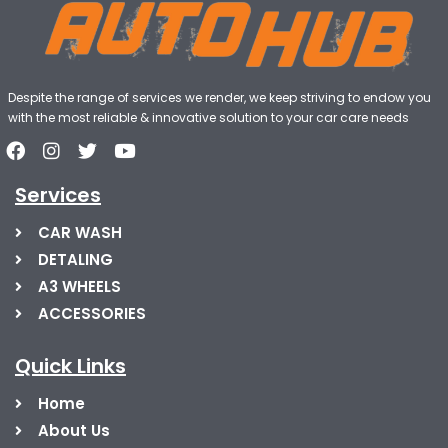
Despite the range of services we render, we keep striving to endow you
with the most reliable & innovative solution to your car care needs
Services
CAR WASH
DETALING
A3 WHEELS
ACCESSORIES
Quick Links
Home
About Us