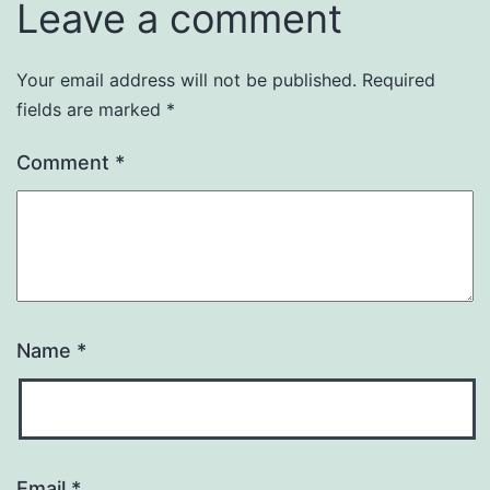
Leave a comment
Your email address will not be published.
Required
fields are marked
*
Comment
*
Name
*
Email
*