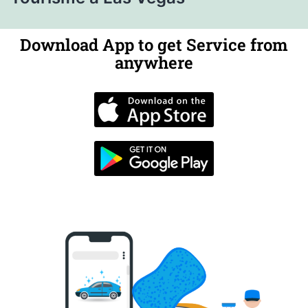
Download App to get Service from
anywhere