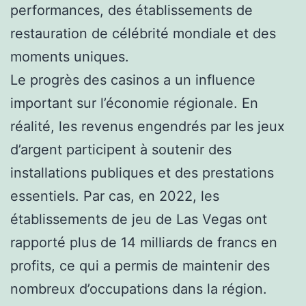
performances, des établissements de
restauration de célébrité mondiale et des
moments uniques.
Le progrès des casinos a un influence
important sur l’économie régionale. En
réalité, les revenus engendrés par les jeux
d’argent participent à soutenir des
installations publiques et des prestations
essentiels. Par cas, en 2022, les
établissements de jeu de Las Vegas ont
rapporté plus de 14 milliards de francs en
profits, ce qui a permis de maintenir des
nombreux d’occupations dans la région.