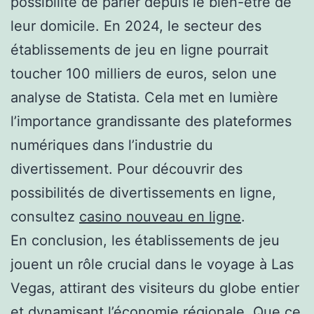
possibilité de parier depuis le bien-être de
leur domicile. En 2024, le secteur des
établissements de jeu en ligne pourrait
toucher 100 milliers de euros, selon une
analyse de Statista. Cela met en lumière
l’importance grandissante des plateformes
numériques dans l’industrie du
divertissement. Pour découvrir des
possibilités de divertissements en ligne,
consultez
casino nouveau en ligne
.
En conclusion, les établissements de jeu
jouent un rôle crucial dans le voyage à Las
Vegas, attirant des visiteurs du globe entier
et dynamisant l’économie régionale. Que ce