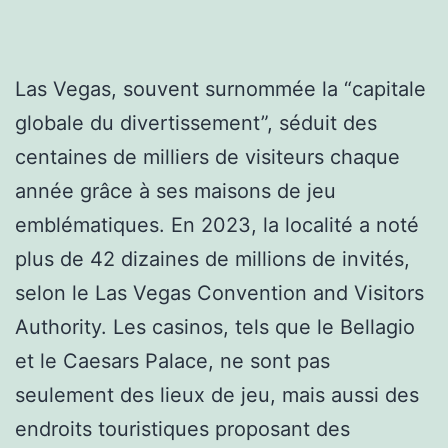
Las Vegas, souvent surnommée la “capitale
globale du divertissement”, séduit des
centaines de milliers de visiteurs chaque
année grâce à ses maisons de jeu
emblématiques. En 2023, la localité a noté
plus de 42 dizaines de millions de invités,
selon le Las Vegas Convention and Visitors
Authority. Les casinos, tels que le Bellagio
et le Caesars Palace, ne sont pas
seulement des lieux de jeu, mais aussi des
endroits touristiques proposant des