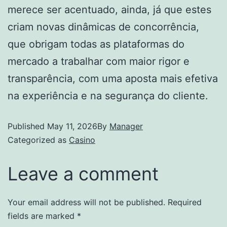
merece ser acentuado, ainda, já que estes
criam novas dinâmicas de concorrência,
que obrigam todas as plataformas do
mercado a trabalhar com maior rigor e
transparência, com uma aposta mais efetiva
na experiência e na segurança do cliente.
Published
May 11, 2026
By
Manager
Categorized as
Casino
Leave a comment
Your email address will not be published.
Required
fields are marked
*