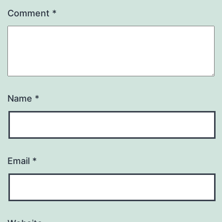
Comment
*
Name
*
Email
*