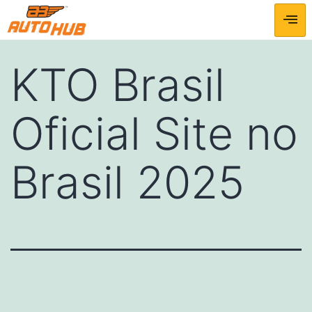
KTO Brasil
Oficial Site no
Brasil 2025