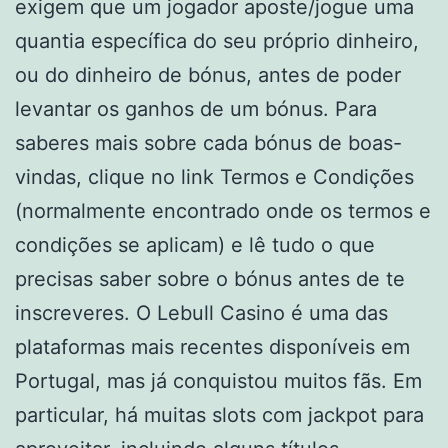
exigem que um jogador aposte/jogue uma
quantia específica do seu próprio dinheiro,
ou do dinheiro de bónus, antes de poder
levantar os ganhos de um bónus. Para
saberes mais sobre cada bónus de boas-
vindas, clique no link Termos e Condições
(normalmente encontrado onde os termos e
condições se aplicam) e lê tudo o que
precisas saber sobre o bónus antes de te
inscreveres. O Lebull Casino é uma das
plataformas mais recentes disponíveis em
Portugal, mas já conquistou muitos fãs. Em
particular, há muitas slots com jackpot para