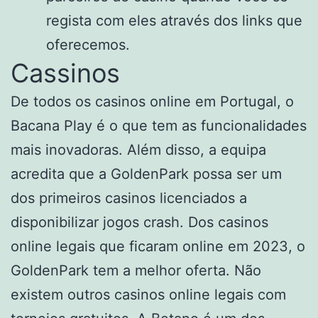
regista com eles através dos links que
oferecemos.
Cassinos
De todos os casinos online em Portugal, o
Bacana Play é o que tem as funcionalidades
mais inovadoras. Além disso, a equipa
acredita que a GoldenPark possa ser um
dos primeiros casinos licenciados a
disponibilizar jogos crash. Dos casinos
online legais que ficaram online em 2023, o
GoldenPark tem a melhor oferta. Não
existem outros casinos online legais com