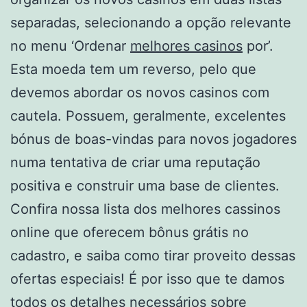
separadas, selecionando a opção relevante
no menu ‘Ordenar
melhores casinos
por’.
Esta moeda tem um reverso, pelo que
devemos abordar os novos casinos com
cautela. Possuem, geralmente, excelentes
bónus de boas-vindas para novos jogadores
numa tentativa de criar uma reputação
positiva e construir uma base de clientes.
Confira nossa lista dos melhores cassinos
online que oferecem bônus grátis no
cadastro, e saiba como tirar proveito dessas
ofertas especiais! É por isso que te damos
todos os detalhes necessários sobre