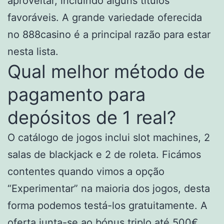
aproveitar, incluindo alguns títulos
favoráveis. A grande variedade oferecida
no 888casino é a principal razão para estar
nesta lista.
Qual melhor método de
pagamento para
depósitos de 1 real?
O catálogo de jogos inclui slot machines, 2
salas de blackjack e 2 de roleta. Ficámos
contentes quando vimos a opção
“Experimentar” na maioria dos jogos, desta
forma podemos testá-los gratuitamente. A
oferta junta-se ao bónus triplo até 500€,