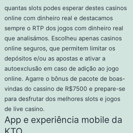
quantas slots podes esperar destes casinos
online com dinheiro real e destacamos
sempre o RTP dos jogos com dinheiro real
que analisámos. Escolheu apenas casinos
online seguros, que permitem limitar os
depósitos e/ou as apostas e ativar a
autoexclusão em caso de adição ao jogo
online. Agarre o bônus de pacote de boas-
vindas do cassino de R$7500 e prepare-se
para desfrutar dos melhores slots e jogos
de live casino.
App e experiência mobile da
KTO