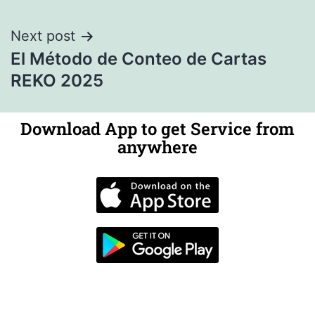
Next post
El Método de Conteo de Cartas
REKO 2025
Download App to get Service from
anywhere