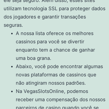
ele seja seguro. Além disso, esses sites
utilizam tecnologia SSL para proteger dados
dos jogadores e garantir transações
seguras.
A nossa lista oferece os melhores
cassinos para você se divertir
enquanto tem a chance de ganhar
uma boa grana.
Abaixo, você pode encontrar algumas
novas plataformas de cassinos que
não atingiram nossos padrões.
Na VegasSlotsOnline, podemos
receber uma compensação dos nossos
parceiros de casino quando você se