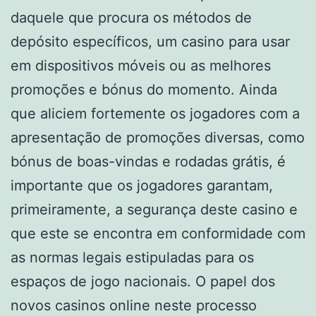
daquele que procura os métodos de
depósito específicos, um casino para usar
em dispositivos móveis ou as melhores
promoções e bónus do momento. Ainda
que aliciem fortemente os jogadores com a
apresentação de promoções diversas, como
bónus de boas-vindas e rodadas grátis, é
importante que os jogadores garantam,
primeiramente, a segurança deste casino e
que este se encontra em conformidade com
as normas legais estipuladas para os
espaços de jogo nacionais. O papel dos
novos casinos online neste processo