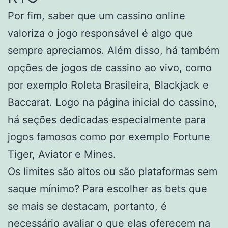
Por fim, saber que um cassino online
valoriza o jogo responsável é algo que
sempre apreciamos. Além disso, há também
opções de jogos de cassino ao vivo, como
por exemplo Roleta Brasileira, Blackjack e
Baccarat. Logo na página inicial do cassino,
há seções dedicadas especialmente para
jogos famosos como por exemplo Fortune
Tiger, Aviator e Mines.
Os limites são altos ou são plataformas sem
saque mínimo? Para escolher as bets que
se mais se destacam, portanto, é
necessário avaliar o que elas oferecem na