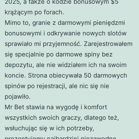
2025, a także o kodzie bonusowym $5
krążącym po forach.
Mimo to, granie z darmowymi pieniędzmi
bonusowymi i odkrywanie nowych slotów
sprawiało mi przyjemność. Zarejestrowałem
się specjalnie po darmowe spiny bez
depozytu, ale nie widziałem ich na swoim
koncie. Strona obiecywała 50 darmowych
spinów po rejestracji, ale nic się nie
pojawiło.
Mr Bet stawia na wygodę i komfort
wszystkich swoich graczy, dlatego też,
wsłuchując się w ich potrzeby,
prezentujemy najbardziej niezawodne