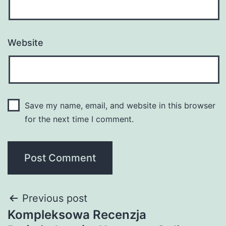
Website
Save my name, email, and website in this browser
for the next time I comment.
Previous post
Kompleksowa Recenzja