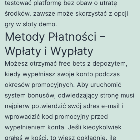
testować platformę bez obaw o utratę
środków, zawsze może skorzystać z opcji
gry w sloty demo.
Metody Płatności –
Wpłaty i Wypłaty
Możesz otrzymać free bets z depozytem,
kiedy wypełniasz swoje konto podczas
okresów promocyjnych. Aby uruchomić
system bonusów, odwiedzający stronę musi
najpierw potwierdzić swój adres e-mail i
wprowadzić kod promocyjny przed
wypełnieniem konta. Jeśli kiedykolwiek
grałeś w kości, to wiesz dokładnie, ile