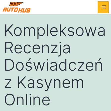
Kompleksowa
Recenzja
Doświadczeń
z Kasynem
Online