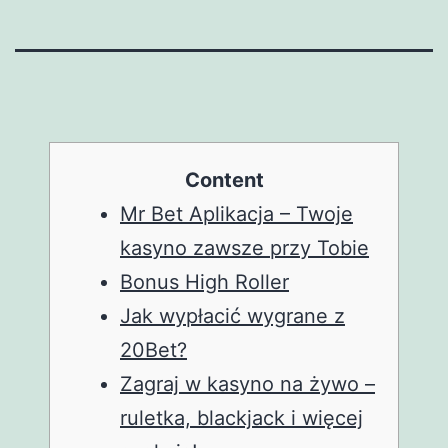
Content
Mr Bet Aplikacja – Twoje
kasyno zawsze przy Tobie
Bonus High Roller
Jak wypłacić wygrane z
20Bet?
Zagraj w kasyno na żywo –
ruletka, blackjack i więcej