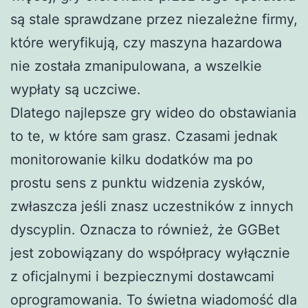
są stale sprawdzane przez niezależne firmy,
które weryfikują, czy maszyna hazardowa
nie została zmanipulowana, a wszelkie
wypłaty są uczciwe.
Dlatego najlepsze gry wideo do obstawiania
to te, w które sam grasz. Czasami jednak
monitorowanie kilku dodatków ma po
prostu sens z punktu widzenia zysków,
zwłaszcza jeśli znasz uczestników z innych
dyscyplin. Oznacza to również, że GGBet
jest zobowiązany do współpracy wyłącznie
z oficjalnymi i bezpiecznymi dostawcami
oprogramowania. To świetna wiadomość dla