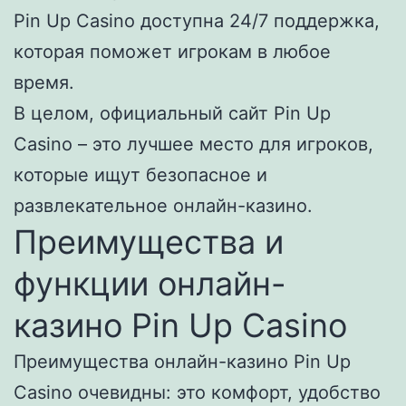
Pin Up Casino доступна 24/7 поддержка,
которая поможет игрокам в любое
время.
В целом, официальный сайт Pin Up
Casino – это лучшее место для игроков,
которые ищут безопасное и
развлекательное онлайн-казино.
Преимущества и
функции онлайн-
казино Pin Up Casino
Преимущества онлайн-казино Pin Up
Casino очевидны: это комфорт, удобство