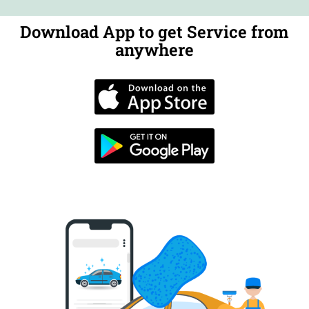
Download App to get Service from
anywhere