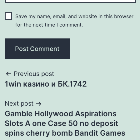
Save my name, email, and website in this browser
for the next time I comment.
Previous post
1win казино и БК.1742
Next post
Gamble Hollywood Aspirations
Slots A one Case 50 no deposit
spins cherry bomb Bandit Games