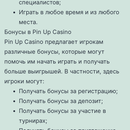
специалистов;
Играть в любое время и из любого
места.
Бонусы в Pin Up Casino
Pin Up Casino предлагает игрокам
различные бонусы, которые могут
помочь им начать играть и получать
больше выигрышей. В частности, здесь
игроки могут:
Получать бонусы за регистрацию;
Получать бонусы за депозит;
Получать бонусы за участие в
турнирах;