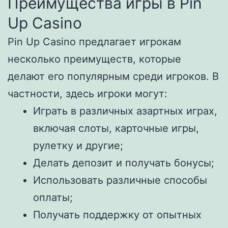
Преимущества игры в Pin
Up Casino
Pin Up Casino предлагает игрокам
несколько преимуществ, которые
делают его популярным среди игроков. В
частности, здесь игроки могут:
Играть в различных азартных играх,
включая слоты, карточные игры,
рулетку и другие;
Делать депозит и получать бонусы;
Использовать различные способы
оплаты;
Получать поддержку от опытных