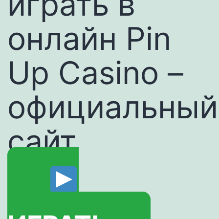
играть в
онлайн Pin
Up Casino –
официальный
сайт