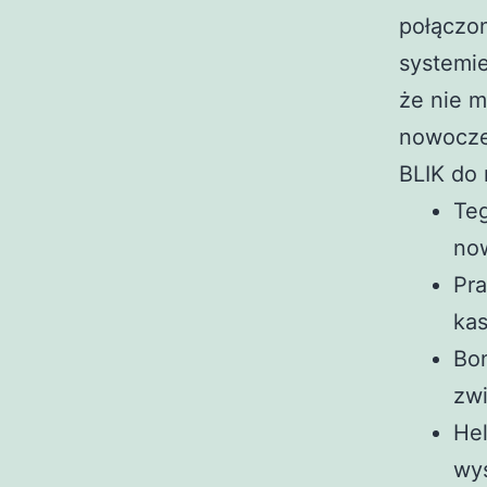
połączo
systemie
że nie 
nowocze
BLIK do 
Te
now
Pra
kas
Bon
zwi
Hel
wys