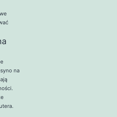
iwe
ywać
na
ne
asyno na
ają
ności.
ze
utera.