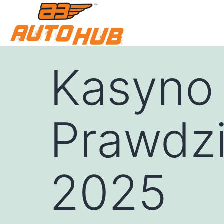
Kasyno 
Prawdz
2025