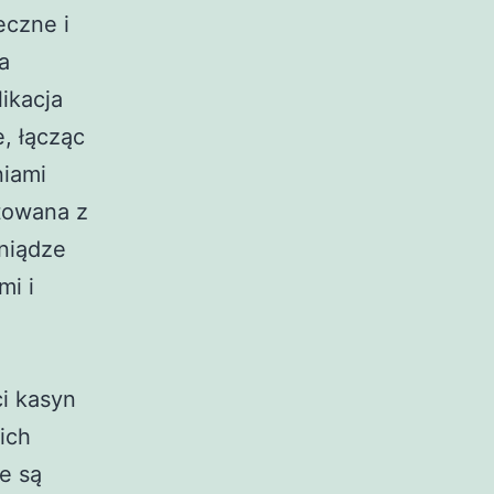
eczne i
a
likacja
, łącząc
niami
ktowana z
niądze
mi i
i kasyn
ich
e są