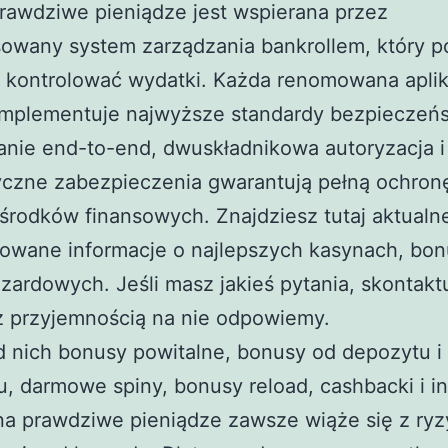
rawdziwe pieniądze jest wspierana przez
owany system zarządzania bankrollem, który 
 kontrolować wydatki. Każda renomowana aplik
implementuje najwyższe standardy bezpieczeń
nie end-to-end, dwuskładnikowa autoryzacja i
yczne zabezpieczenia gwarantują pełną ochron
 środków finansowych. Znajdziesz tutaj aktualne
owane informacje o najlepszych kasynach, bon
zardowych. Jeśli masz jakieś pytania, skontaktu
z przyjemnością na nie odpowiemy.
 nich bonusy powitalne, bonusy od depozytu i
, darmowe spiny, bonusy reload, cashbacki i i
na prawdziwe pieniądze zawsze wiąże się z ry