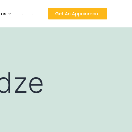
 us
.
.
Get An Appoinment
ądze