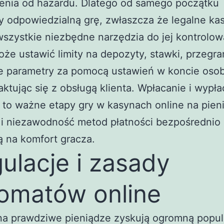
ienia od hazardu. Dlatego od samego początku
 odpowiedzialną grę, zwłaszcza że legalne ka
wszystkie niezbędne narzędzia do jej kontrolow
że ustawić limity na depozyty, stawki, przegra
ne parametry za pomocą ustawień w koncie oso
aktując się z obsługą klienta. Wpłacanie i wypła
to ważne etapy gry w kasynach online na pien
i niezawodność metod płatności bezpośrednio
 na komfort gracza.
ulacje i zasady
omatów online
na prawdziwe pieniądze zyskują ogromną popul