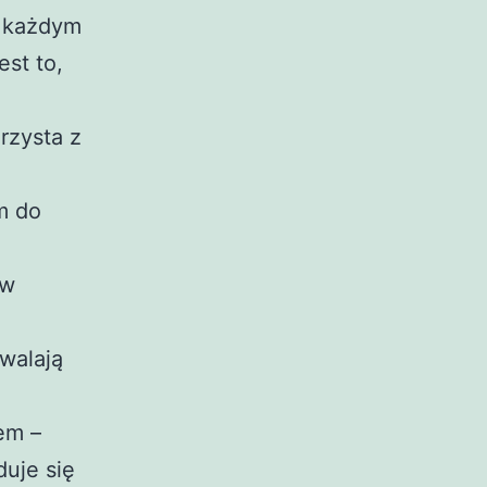
w każdym
st to,
rzysta z
m do
 w
walają
em –
duje się