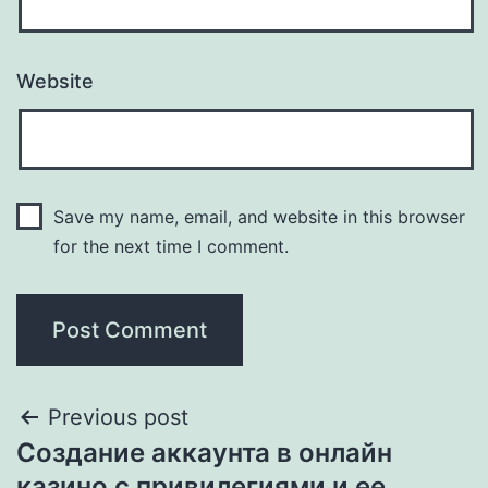
Website
Save my name, email, and website in this browser
for the next time I comment.
Previous post
Создание аккаунта в онлайн
казино с привилегиями и ее