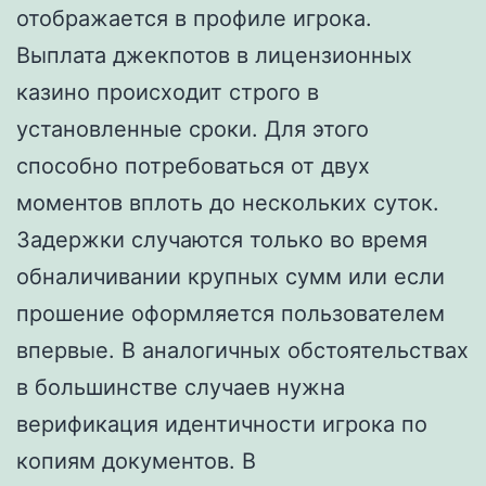
отображается в профиле игрока.
Выплата джекпотов в лицензионных
казино происходит строго в
установленные сроки. Для этого
способно потребоваться от двух
моментов вплоть до нескольких суток.
Задержки случаются только во время
обналичивании крупных сумм или если
прошение оформляется пользователем
впервые. В аналогичных обстоятельствах
в большинстве случаев нужна
верификация идентичности игрока по
копиям документов. В