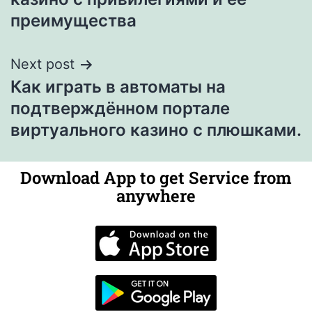
преимущества
Next post
Как играть в автоматы на
подтверждённом портале
виртуального казино с плюшками.
Download App to get Service from
anywhere