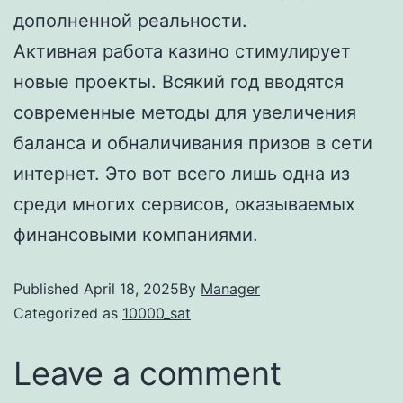
дополненной реальности.
Активная работа казино стимулирует
новые проекты. Всякий год вводятся
современные методы для увеличения
баланса и обналичивания призов в сети
интернет. Это вот всего лишь одна из
среди многих сервисов, оказываемых
финансовыми компаниями.
Published
April 18, 2025
By
Manager
Categorized as
10000_sat
Leave a comment