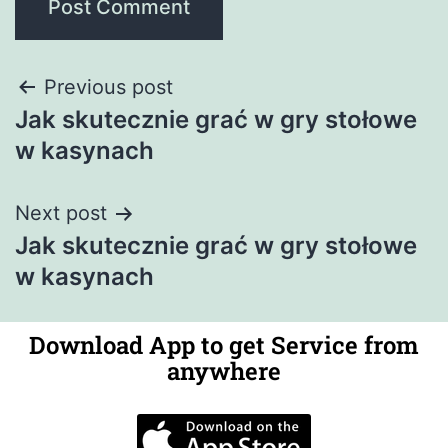
Previous post
Jak skutecznie grać w gry stołowe
w kasynach
Next post
Jak skutecznie grać w gry stołowe
w kasynach
Download App to get Service from
anywhere