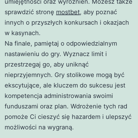
umiejętności oraz wyróżnień. Możesz także
sprawdzić stronę
mostbet
, aby poznać
innych o przyszłych konkursach i okazjach
w kasynach.
Na finale, pamiętaj o odpowiedzialnym
nastawieniu do gry. Wyznacz limit i
przestrzegaj go, aby uniknąć
nieprzyjemnych. Gry stolikowe mogą być
ekscytujące, ale kluczem do sukcesu jest
kompetencja administrowania swoimi
funduszami oraz plan. Wdrożenie tych rad
pomoże Ci cieszyć się hazardem i ulepszyć
możliwości na wygraną.