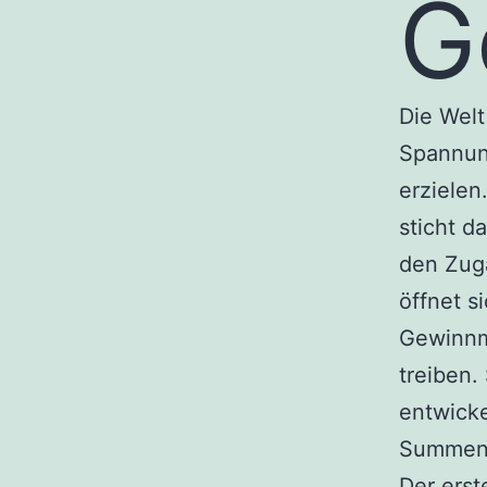
G
Die Welt
Spannun
erzielen
sticht d
den Zuga
öffnet s
Gewinnmö
treiben.
entwicke
Summen
Der erst