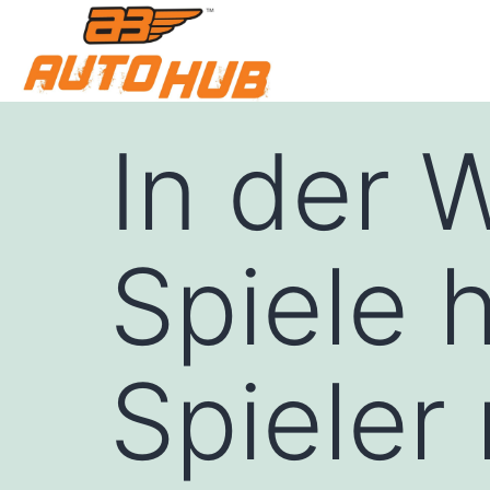
In der 
Spiele 
Spieler