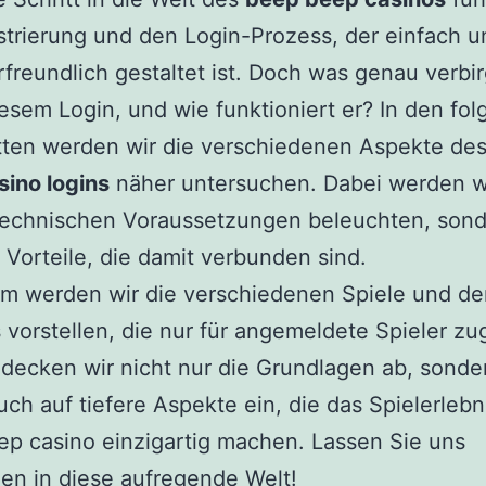
strierung und den Login-Prozess, der einfach u
freundlich gestaltet ist. Doch was genau verbir
iesem Login, und wie funktioniert er? In den fo
tten werden wir die verschiedenen Aspekte de
ino logins
näher untersuchen. Dabei werden wi
 technischen Voraussetzungen beleuchten, son
 Vorteile, die damit verbunden sind.
m werden wir die verschiedenen Spiele und de
 vorstellen, die nur für angemeldete Spieler zu
 decken wir nicht nur die Grundlagen ab, sonde
ch auf tiefere Aspekte ein, die das Spielerlebn
p casino einzigartig machen. Lassen Sie uns
en in diese aufregende Welt!