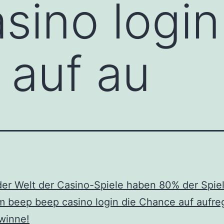
sino login
 auf au
der Welt der Casino-Spiele haben 80% der Spiel
 beep beep casino login die Chance auf aufr
winne!