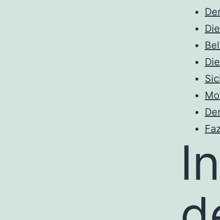
Der
Die
Bel
Die
Sic
Mob
De
Faz
I
d