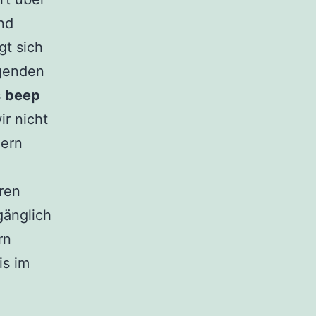
nd
gt sich
lgenden
s
beep
r nicht
dern
ren
gänglich
rn
is im