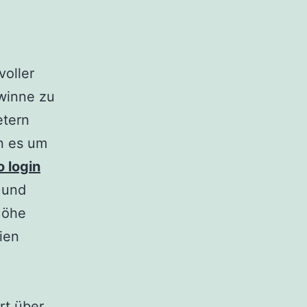
voller
winne zu
etern
n es um
 login
 und
Höhe
ien
rt über