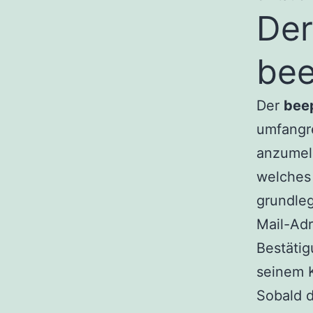
Der
bee
Der
beep
umfangre
anzumel
welches 
grundleg
Mail-Adr
Bestätig
seinem K
Sobald d