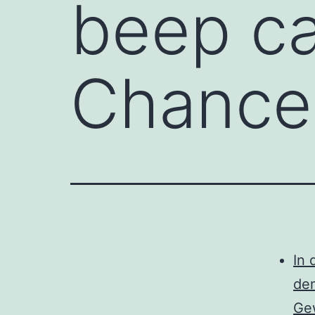
beep ca
Chance
In 
dem
Ge