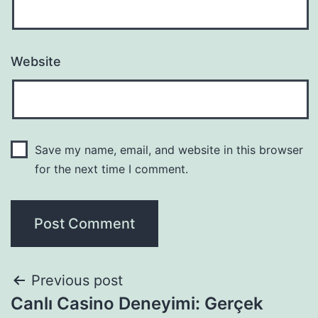
Website
Save my name, email, and website in this browser
for the next time I comment.
Previous post
Canlı Casino Deneyimi: Gerçek