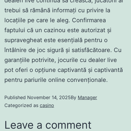
dealeri live continuă să crească, jucătorii ar
trebui să rămână informați cu privire la
locațiile pe care le aleg. Confirmarea
faptului că un cazinou este autorizat și
supravegheat este esențială pentru o
întâlnire de joc sigură și satisfăcătoare. Cu
garanțiile potrivite, jocurile cu dealer live
pot oferi o opțiune captivantă și captivantă
pentru pariurile online convenționale.
Published
November 14, 2025
By
Manager
Categorized as
casino
Leave a comment