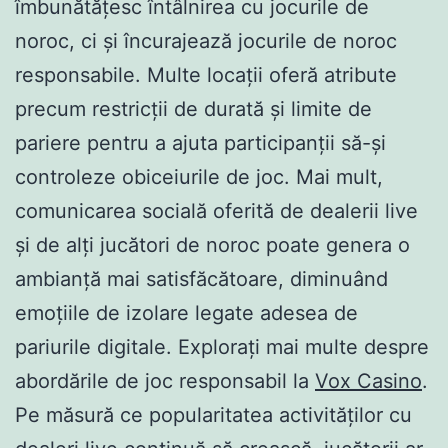
îmbunătățesc întâlnirea cu jocurile de
noroc, ci și încurajează jocurile de noroc
responsabile. Multe locații oferă atribute
precum restricții de durată și limite de
pariere pentru a ajuta participanții să-și
controleze obiceiurile de joc. Mai mult,
comunicarea socială oferită de dealerii live
și de alți jucători de noroc poate genera o
ambianță mai satisfăcătoare, diminuând
emoțiile de izolare legate adesea de
pariurile digitale. Explorați mai multe despre
abordările de joc responsabil la
Vox Casino
.
Pe măsură ce popularitatea activităților cu