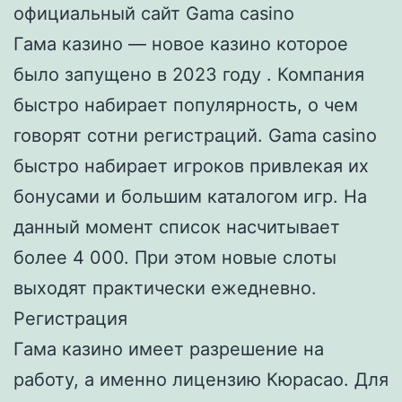
официальный сайт Gama casino
Гама казино — новое казино которое
было запущено в 2023 году . Компания
быстро набирает популярность, о чем
говорят сотни регистраций. Gama casino
быстро набирает игроков привлекая их
бонусами и большим каталогом игр. На
данный момент список насчитывает
более 4 000. При этом новые слоты
выходят практически ежедневно.
Регистрация
Гама казино имеет разрешение на
работу, а именно лицензию Кюрасао. Для