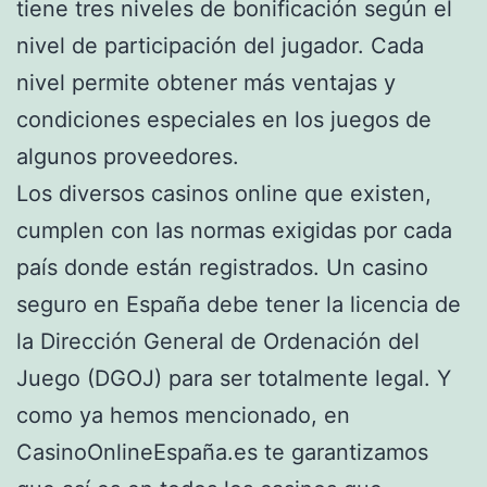
tiene tres niveles de bonificación según el
nivel de participación del jugador. Cada
nivel permite obtener más ventajas y
condiciones especiales en los juegos de
algunos proveedores.
Los diversos casinos online que existen,
cumplen con las normas exigidas por cada
país donde están registrados. Un casino
seguro en España debe tener la licencia de
la Dirección General de Ordenación del
Juego (DGOJ) para ser totalmente legal. Y
como ya hemos mencionado, en
CasinoOnlineEspaña.es te garantizamos