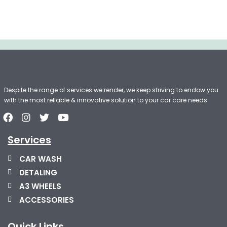
Despite the range of services we render, we keep striving to endow you
with the most reliable & innovative solution to your car care needs
Services
CAR WASH
DETALING
A3 WHEELS
ACCESSORIES
Quick Links