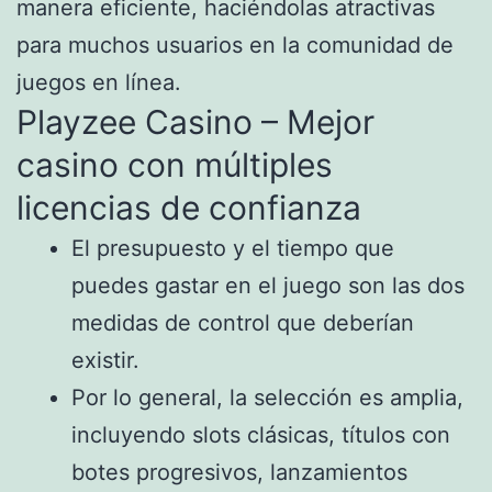
manera eficiente, haciéndolas atractivas
para muchos usuarios en la comunidad de
juegos en línea.
Playzee Casino – Mejor
casino con múltiples
licencias de confianza
El presupuesto y el tiempo que
puedes gastar en el juego son las dos
medidas de control que deberían
existir.
Por lo general, la selección es amplia,
incluyendo slots clásicas, títulos con
botes progresivos, lanzamientos