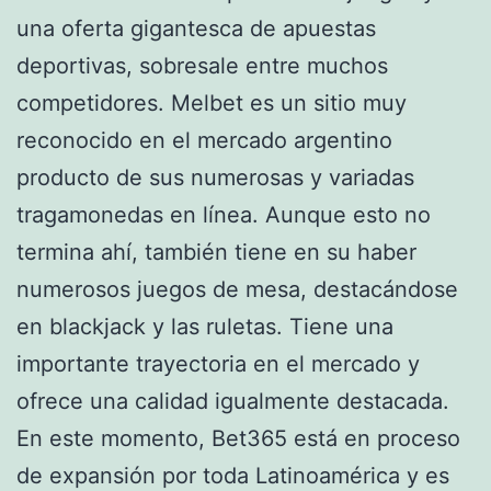
una oferta gigantesca de apuestas
deportivas, sobresale entre muchos
competidores. Melbet es un sitio muy
reconocido en el mercado argentino
producto de sus numerosas y variadas
tragamonedas en línea. Aunque esto no
termina ahí, también tiene en su haber
numerosos juegos de mesa, destacándose
en blackjack y las ruletas. Tiene una
importante trayectoria en el mercado y
ofrece una calidad igualmente destacada.
En este momento, Bet365 está en proceso
de expansión por toda Latinoamérica y es