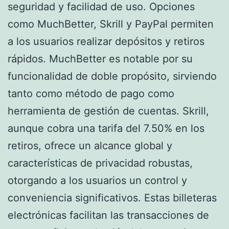
seguridad y facilidad de uso. Opciones
como MuchBetter, Skrill y PayPal permiten
a los usuarios realizar depósitos y retiros
rápidos. MuchBetter es notable por su
funcionalidad de doble propósito, sirviendo
tanto como método de pago como
herramienta de gestión de cuentas. Skrill,
aunque cobra una tarifa del 7.50% en los
retiros, ofrece un alcance global y
características de privacidad robustas,
otorgando a los usuarios un control y
conveniencia significativos. Estas billeteras
electrónicas facilitan las transacciones de