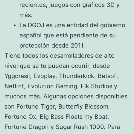
recientes, juegos con gráficos 3D y
más.
La DGOJ es una entidad del gobierno
español que está pendiente de su
protección desde 2011.
Tiene todos los desarrolladores de alto
nivel que se te puedan ocurrir, desde
Yggdrasil, Evoplay, Thunderkick, Betsoft,
NetEnt, Evolution Gaming, Elk Studios y
muchos más. Algunas opciones disponibles
son Fortune Tiger, Butterfly Blossom,
Fortune Ox, Big Bass Floats my Boat,
Fortune Dragon y Sugar Rush 1000. Para