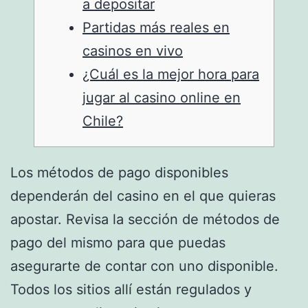
a depositar
Partidas más reales en
casinos en vivo
¿Cuál es la mejor hora para
jugar al casino online en
Chile?
Los métodos de pago disponibles
dependerán del casino en el que quieras
apostar. Revisa la sección de métodos de
pago del mismo para que puedas
asegurarte de contar con uno disponible.
Todos los sitios allí están regulados y