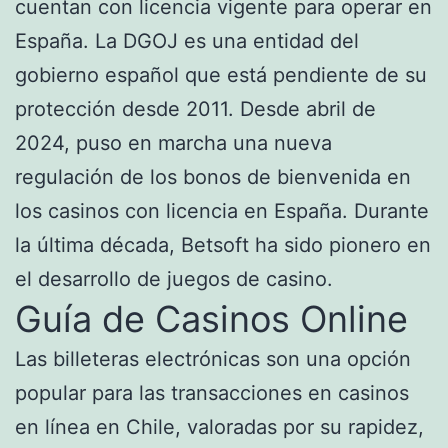
cuentan con licencia vigente para operar en
España. La DGOJ es una entidad del
gobierno español que está pendiente de su
protección desde 2011. Desde abril de
2024, puso en marcha una nueva
regulación de los bonos de bienvenida en
los casinos con licencia en España. Durante
la última década, Betsoft ha sido pionero en
el desarrollo de juegos de casino.
Guía de Casinos Online
Las billeteras electrónicas son una opción
popular para las transacciones en casinos
en línea en Chile, valoradas por su rapidez,