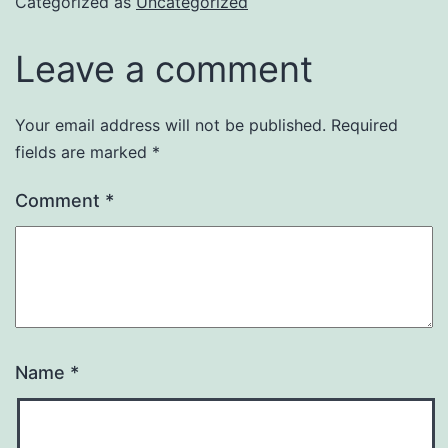
Categorized as
Uncategorized
Leave a comment
Your email address will not be published.
Required
fields are marked
*
Comment
*
Name
*