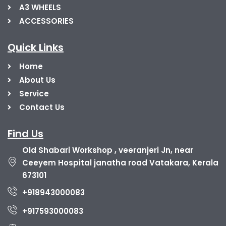
A3 WHEELS
ACCESSORIES
Quick Links
Home
About Us
Service
Contact Us
Find Us
Old Shabari Workshop , veeranjeri Jn, near
Ceeyem Hospital janatha road Vatakara, Kerala
673101
+918943000083
+917593000083