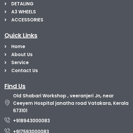
DETALING
A3 WHEELS
ACCESSORIES
Quick Links
Home
About Us
Service
Contact Us
Find Us
Old Shabari Workshop , veeranjeri Jn, near
Ceeyem Hospital janatha road Vatakara, Kerala
673101
+918943000083
+917593000083