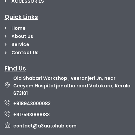
ACCESSORIES
Quick Links
Home
About Us
Service
Contact Us
Find Us
Old Shabari Workshop , veeranjeri Jn, near
Ceeyem Hospital janatha road Vatakara, Kerala
673101
+918943000083
+917593000083
contact@a3autohub.com