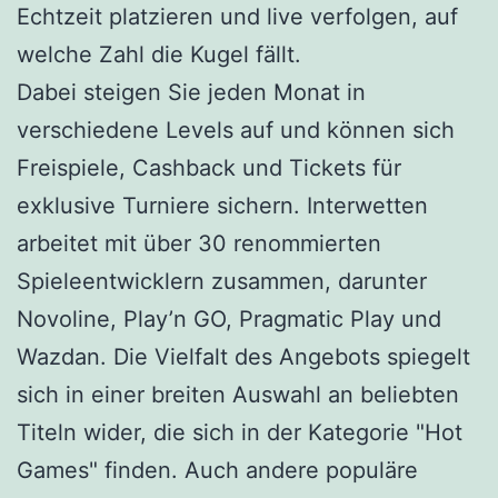
Echtzeit platzieren und live verfolgen, auf
welche Zahl die Kugel fällt.
Dabei steigen Sie jeden Monat in
verschiedene Levels auf und können sich
Freispiele, Cashback und Tickets für
exklusive Turniere sichern. Interwetten
arbeitet mit über 30 renommierten
Spieleentwicklern zusammen, darunter
Novoline, Play’n GO, Pragmatic Play und
Wazdan. Die Vielfalt des Angebots spiegelt
sich in einer breiten Auswahl an beliebten
Titeln wider, die sich in der Kategorie "Hot
Games" finden. Auch andere populäre