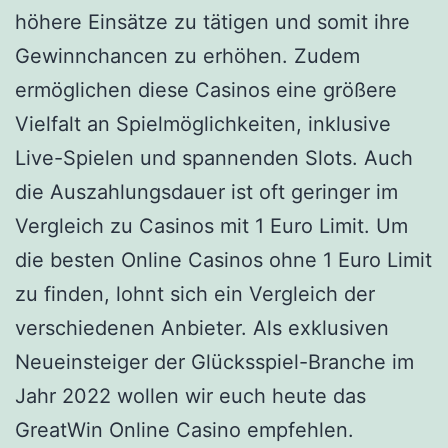
höhere Einsätze zu tätigen und somit ihre
Gewinnchancen zu erhöhen. Zudem
ermöglichen diese Casinos eine größere
Vielfalt an Spielmöglichkeiten, inklusive
Live-Spielen und spannenden Slots. Auch
die Auszahlungsdauer ist oft geringer im
Vergleich zu Casinos mit 1 Euro Limit. Um
die besten Online Casinos ohne 1 Euro Limit
zu finden, lohnt sich ein Vergleich der
verschiedenen Anbieter. Als exklusiven
Neueinsteiger der Glücksspiel-Branche im
Jahr 2022 wollen wir euch heute das
GreatWin Online Casino empfehlen.