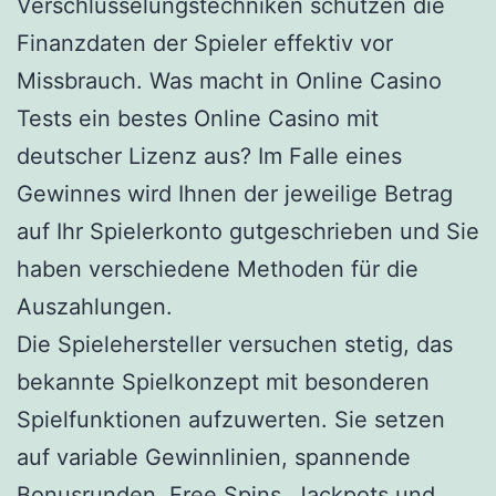
Verschlüsselungstechniken schützen die
Finanzdaten der Spieler effektiv vor
Missbrauch. Was macht in Online Casino
Tests ein bestes Online Casino mit
deutscher Lizenz aus? Im Falle eines
Gewinnes wird Ihnen der jeweilige Betrag
auf Ihr Spielerkonto gutgeschrieben und Sie
haben verschiedene Methoden für die
Auszahlungen.
Die Spielehersteller versuchen stetig, das
bekannte Spielkonzept mit besonderen
Spielfunktionen aufzuwerten. Sie setzen
auf variable Gewinnlinien, spannende
Bonusrunden, Free Spins, Jackpots und