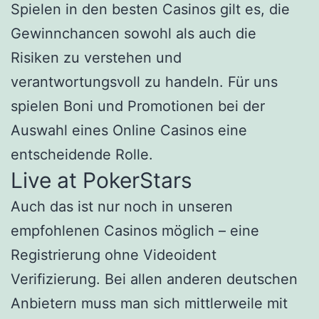
Spielen in den besten Casinos gilt es, die
Gewinnchancen sowohl als auch die
Risiken zu verstehen und
verantwortungsvoll zu handeln. Für uns
spielen Boni und Promotionen bei der
Auswahl eines Online Casinos eine
entscheidende Rolle.
Live at PokerStars
Auch das ist nur noch in unseren
empfohlenen Casinos möglich – eine
Registrierung ohne Videoident
Verifizierung. Bei allen anderen deutschen
Anbietern muss man sich mittlerweile mit