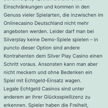
Einschränkungen und kommen in den
Genuss vieler Spielarten, die inzwischen im
Onlinecasino Deutschland nicht mehr
angeboten werden. Leider darf man bei
Silverplay keine Demo-Spiele spielen – in
puncto dieser Option sind andere
Kontrahenten dem Silver Play Casino einen
Schritt voraus. Ansonsten kann man aber
nicht meckern und ohne Bedenken ein
Spiel mit Echtgeld-Einsatz wagen.
Legale Echtgeld Casinos sind unter
anderem an ihrer Glücksspiellizenz zu
erkennen. Spieler haben die Freiheit,