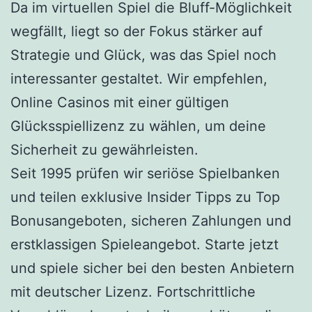
Da im virtuellen Spiel die Bluff-Möglichkeit
wegfällt, liegt so der Fokus stärker auf
Strategie und Glück, was das Spiel noch
interessanter gestaltet. Wir empfehlen,
Online Casinos mit einer gültigen
Glücksspiellizenz zu wählen, um deine
Sicherheit zu gewährleisten.
Seit 1995 prüfen wir seriöse Spielbanken
und teilen exklusive Insider Tipps zu Top
Bonusangeboten, sicheren Zahlungen und
erstklassigen Spieleangebot. Starte jetzt
und spiele sicher bei den besten Anbietern
mit deutscher Lizenz. Fortschrittliche