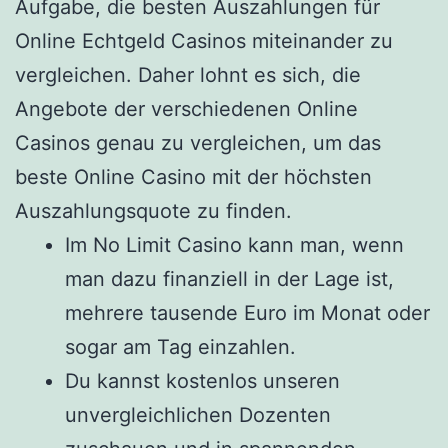
Aufgabe, die besten Auszahlungen für
Online Echtgeld Casinos miteinander zu
vergleichen. Daher lohnt es sich, die
Angebote der verschiedenen Online
Casinos genau zu vergleichen, um das
beste Online Casino mit der höchsten
Auszahlungsquote zu finden.
Im No Limit Casino kann man, wenn
man dazu finanziell in der Lage ist,
mehrere tausende Euro im Monat oder
sogar am Tag einzahlen.
Du kannst kostenlos unseren
unvergleichlichen Dozenten