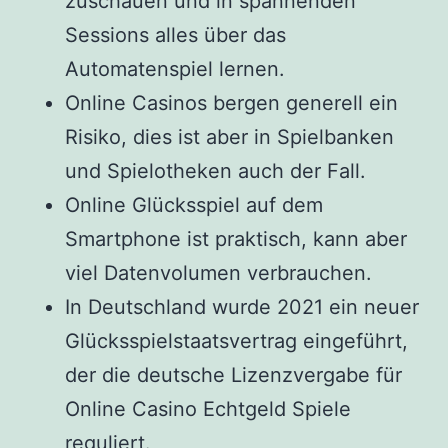
zuschauen und in spannenden
Sessions alles über das
Automatenspiel lernen.
Online Casinos bergen generell ein
Risiko, dies ist aber in Spielbanken
und Spielotheken auch der Fall.
Online Glücksspiel auf dem
Smartphone ist praktisch, kann aber
viel Datenvolumen verbrauchen.
In Deutschland wurde 2021 ein neuer
Glücksspielstaatsvertrag eingeführt,
der die deutsche Lizenzvergabe für
Online Casino Echtgeld Spiele
reguliert.