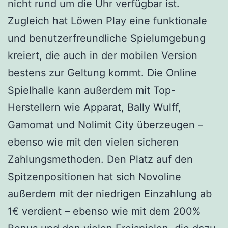
nicht rund um die Uhr verfügbar ist.
Zugleich hat Löwen Play eine funktionale
und benutzerfreundliche Spielumgebung
kreiert, die auch in der mobilen Version
bestens zur Geltung kommt. Die Online
Spielhalle kann außerdem mit Top-
Herstellern wie Apparat, Bally Wulff,
Gamomat und Nolimit City überzeugen –
ebenso wie mit den vielen sicheren
Zahlungsmethoden. Den Platz auf den
Spitzenpositionen hat sich Novoline
außerdem mit der niedrigen Einzahlung ab
1€ verdient – ebenso wie mit dem 200%