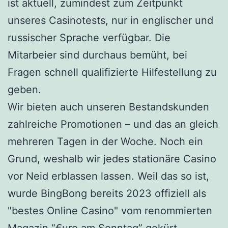
ist aktuell, zumindest zum Zeitpunkt
unseres Casinotests, nur in englischer und
russischer Sprache verfügbar. Die
Mitarbeier sind durchaus bemüht, bei
Fragen schnell qualifizierte Hilfestellung zu
geben.
Wir bieten auch unseren Bestandskunden
zahlreiche Promotionen – und das an gleich
mehreren Tagen in der Woche. Noch ein
Grund, weshalb wir jedes stationäre Casino
vor Neid erblassen lassen. Weil das so ist,
wurde BingBong bereits 2023 offiziell als
"bestes Online Casino" vom renommierten