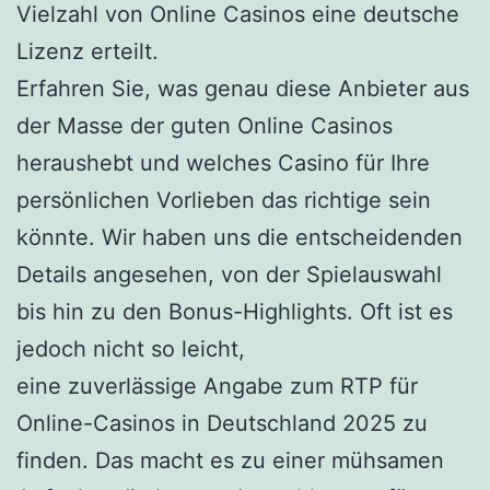
Vielzahl von Online Casinos eine deutsche
Lizenz erteilt.
Erfahren Sie, was genau diese Anbieter aus
der Masse der guten Online Casinos
heraushebt und welches Casino für Ihre
persönlichen Vorlieben das richtige sein
könnte. Wir haben uns die entscheidenden
Details angesehen, von der Spielauswahl
bis hin zu den Bonus-Highlights. Oft ist es
jedoch nicht so leicht,
eine zuverlässige Angabe zum RTP für
Online-Casinos in Deutschland 2025 zu
finden. Das macht es zu einer mühsamen