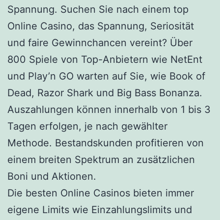
Spannung. Suchen Sie nach einem top
Online Casino, das Spannung, Seriosität
und faire Gewinnchancen vereint? Über
800 Spiele von Top-Anbietern wie NetEnt
und Play’n GO warten auf Sie, wie Book of
Dead, Razor Shark und Big Bass Bonanza.
Auszahlungen können innerhalb von 1 bis 3
Tagen erfolgen, je nach gewählter
Methode. Bestandskunden profitieren von
einem breiten Spektrum an zusätzlichen
Boni und Aktionen.
Die besten Online Casinos bieten immer
eigene Limits wie Einzahlungslimits und