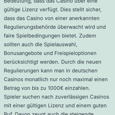
Bedeutung, dass das Casino über eine
gültige Lizenz verfügt. Dies stellt sicher,
dass das Casino von einer anerkannten
Regulierungsbehörde überwacht wird und
faire Spielbedingungen bietet. Zudem
sollten auch die Spielauswahl,
Bonusangebote und Freispieloptionen
berücksichtigt werden. Durch die neuen
Regulierungen kann man in deutschen
Casinos monatlich nur noch maximal einen
Betrag von bis zu 1000€ einzahlen.
Spieler suchen nach zuverlässigen Casinos
mit einer gültigen Lizenz und einem guten
Ruf. Davon zeugt auch die steigende