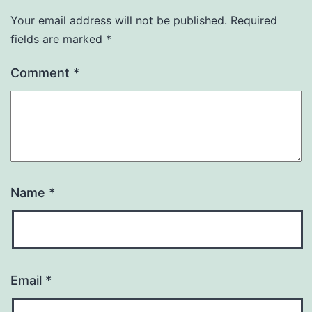
Your email address will not be published.
Required
fields are marked
*
Comment
*
Name
*
Email
*