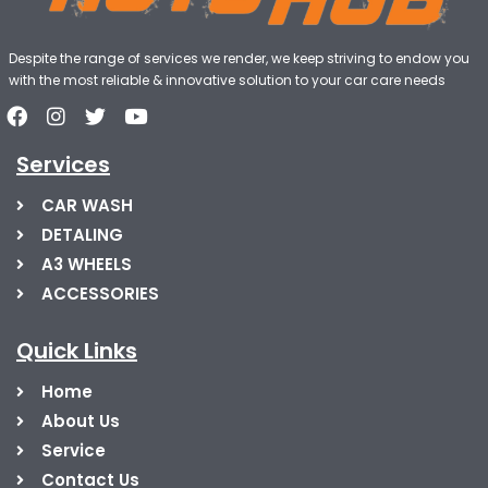
Despite the range of services we render, we keep striving to endow you
with the most reliable & innovative solution to your car care needs
Services
CAR WASH
DETALING
A3 WHEELS
ACCESSORIES
Quick Links
Home
About Us
Service
Contact Us