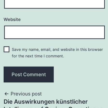
Website
Save my name, email, and website in this browser
for the next time I comment.
Previous post
Die Auswirkungen künstlicher