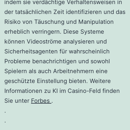
indem sie verdächtige Verhaltensweisen in
der tatsächlichen Zeit identifizieren und das
Risiko von Täuschung und Manipulation
erheblich verringern. Diese Systeme
können Videoströme analysieren und
Sicherheitsagenten für wahrscheinlich
Probleme benachrichtigen und sowohl
Spielern als auch Arbeitnehmern eine
geschützte Einstellung bieten. Weitere
Informationen zu KI im Casino-Feld finden
Sie unter
Forbes
.
.
.