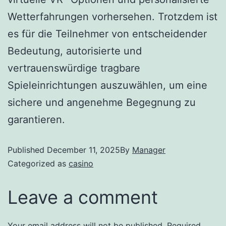
Wetterfahrungen vorhersehen. Trotzdem ist
es für die Teilnehmer von entscheidender
Bedeutung, autorisierte und
vertrauenswürdige tragbare
Spieleinrichtungen auszuwählen, um eine
sichere und angenehme Begegnung zu
garantieren.
Published
December 11, 2025
By
Manager
Categorized as
casino
Leave a comment
Your email address will not be published.
Required