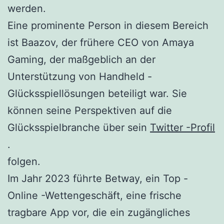
werden.
Eine prominente Person in diesem Bereich
ist Baazov, der frühere CEO von Amaya
Gaming, der maßgeblich an der
Unterstützung von Handheld -
Glücksspiellösungen beteiligt war. Sie
können seine Perspektiven auf die
Glücksspielbranche über sein
Twitter -Profil
.
folgen.
Im Jahr 2023 führte Betway, ein Top -
Online -Wettengeschäft, eine frische
tragbare App vor, die ein zugängliches