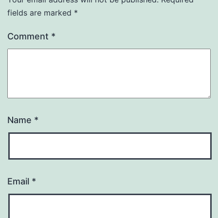
fields are marked
*
Comment
*
Name
*
Email
*