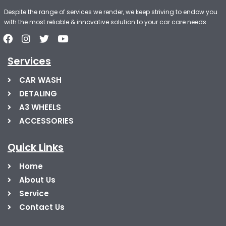
Despite the range of services we render, we keep striving to endow you
with the most reliable & innovative solution to your car care needs
Services
CAR WASH
DETALING
A3 WHEELS
ACCESSORIES
Quick Links
Home
About Us
Service
Contact Us