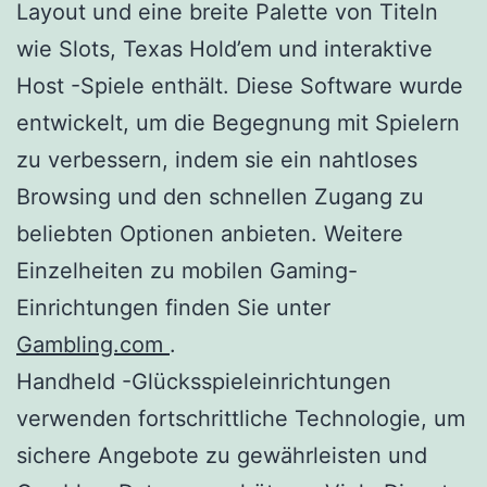
Layout und eine breite Palette von Titeln
wie Slots, Texas Hold’em und interaktive
Host -Spiele enthält. Diese Software wurde
entwickelt, um die Begegnung mit Spielern
zu verbessern, indem sie ein nahtloses
Browsing und den schnellen Zugang zu
beliebten Optionen anbieten. Weitere
Einzelheiten zu mobilen Gaming-
Einrichtungen finden Sie unter
Gambling.com
.
Handheld -Glücksspieleinrichtungen
verwenden fortschrittliche Technologie, um
sichere Angebote zu gewährleisten und