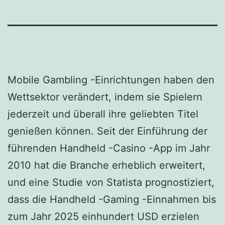
Mobile Gambling -Einrichtungen haben den
Wettsektor verändert, indem sie Spielern
jederzeit und überall ihre geliebten Titel
genießen können. Seit der Einführung der
führenden Handheld -Casino -App im Jahr
2010 hat die Branche erheblich erweitert,
und eine Studie von Statista prognostiziert,
dass die Handheld -Gaming -Einnahmen bis
zum Jahr 2025 einhundert USD erzielen