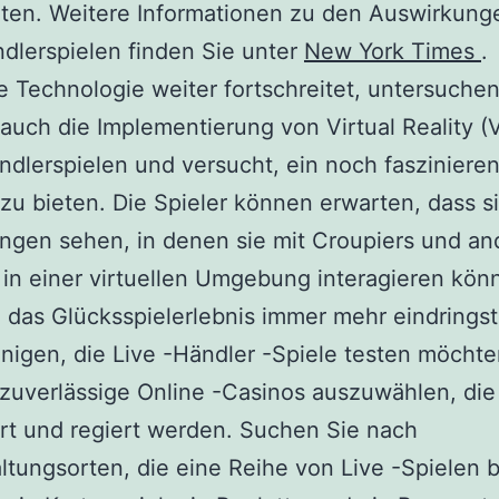
ten. Weitere Informationen zu den Auswirkung
dlerspielen finden Sie unter
New York Times
.
 Technologie weiter fortschreitet, untersuche
auch die Implementierung von Virtual Reality (
ndlerspielen und versucht, ein noch fasziniere
 zu bieten. Die Spieler können erwarten, dass s
ungen sehen, in denen sie mit Croupiers und a
 in einer virtuellen Umgebung interagieren kön
das Glücksspielerlebnis immer mehr eindringst
enigen, die Live -Händler -Spiele testen möchten
 zuverlässige Online -Casinos auszuwählen, die
ert und regiert werden. Suchen Sie nach
ltungsorten, die eine Reihe von Live -Spielen b