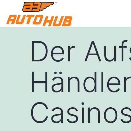
Der Auf
Händler
Casino