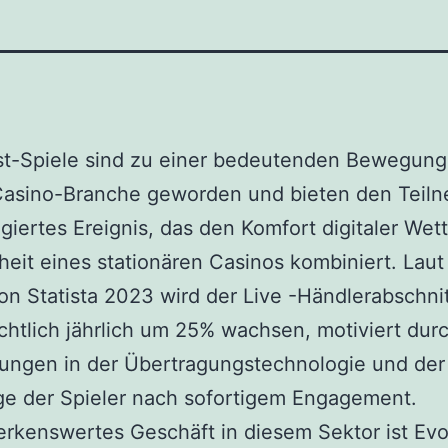
st-Spiele sind zu einer bedeutenden Bewegung 
Casino-Branche geworden und bieten den Teil
giertes Ereignis, das den Komfort digitaler Wet
heit eines stationären Casinos kombiniert. Laut
on Statista 2023 wird der Live -Händlerabschni
chtlich jährlich um 25% wachsen, motiviert dur
ungen in der Übertragungstechnologie und der
ge der Spieler nach sofortigem Engagement.
rkenswertes Geschäft in diesem Sektor ist Evo