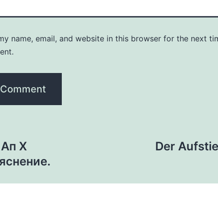
y name, email, and website in this browser for the next ti
ent.
 Ап Х
Der Aufstie
яснение.