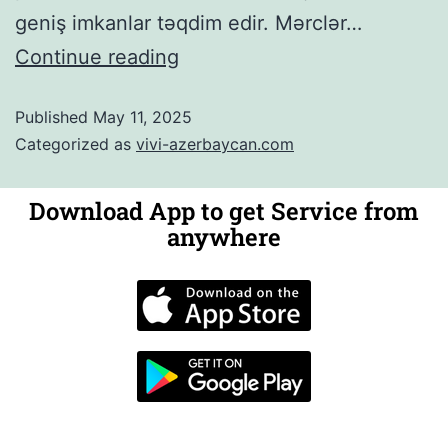
geniş imkanlar təqdim edir. Mərclər…
Continue reading
Published
May 11, 2025
Categorized as
vivi-azerbaycan.com
Download App to get Service from
anywhere