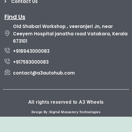
Contact Us
Find Us
Old Shabari Workshop , veeranjeri Jn, near
Ceeyem Hospital janatha road Vatakara, Kerala
673101
+918943000083
+917593000083
contact@a3autohub.com
All rights reserved to A3 Wheels
Design By :Digital Monastery Technologies