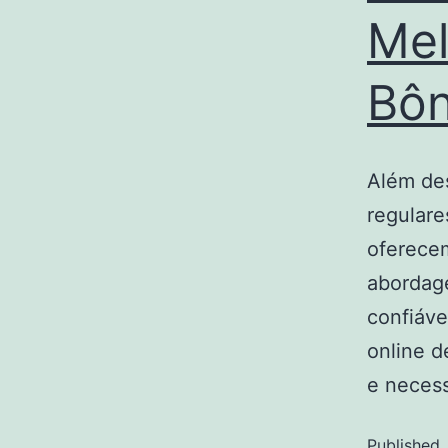
Mel
Bô
Além des
regulare
oferecem
abordage
confiáve
online d
e neces
Published