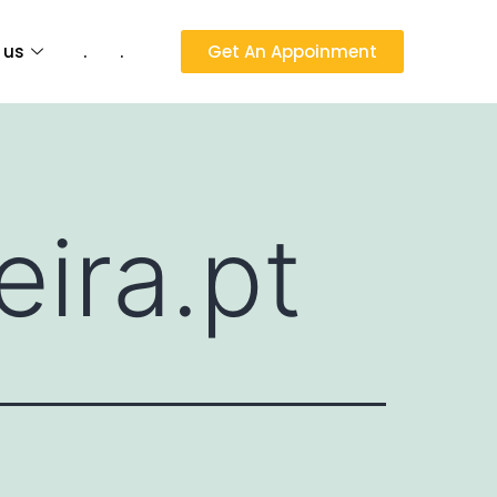
 us
.
.
Get An Appoinment
eira.pt