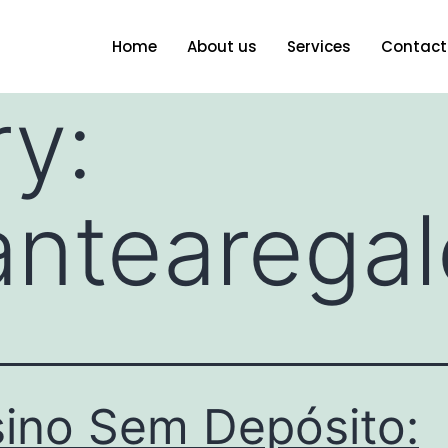
Home
About us
Services
Contact
y:
antearegal
ino Sem Depósito: