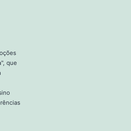
moções
", que
a
sino
erências