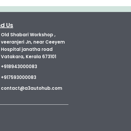
nd Us
Old Shabari Workshop ,
veeranjeri Jn, near Ceeyem
Hospital janatha road
Vatakara, Kerala 673101
+918943000083
+917593000083
contact@a3autohub.com