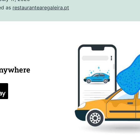
ed as
restaurantearegaleira.pt
anywhere