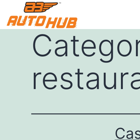
Categor
restaur
Cas