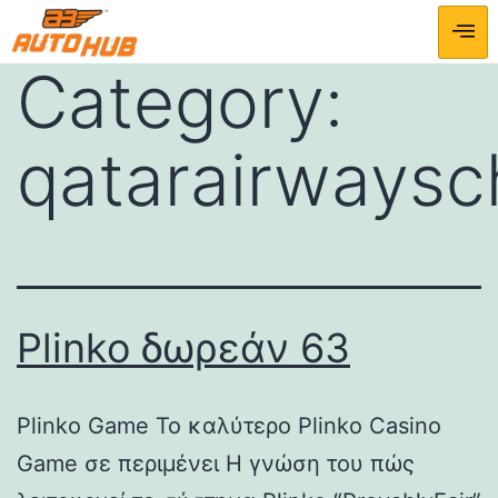
Category:
qatarairwaysc
Plinko δωρεάν 63
Plinko Game Το καλύτερο Plinko Casino
Game σε περιμένει Η γνώση του πώς