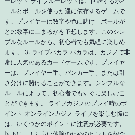
ーレット ライブルーレットは、回転するホイ
ールとボールを使った運に依存するゲームで
す。プレイヤーは数字や色に賭け、ボールが
どの数字に止まるかを予想します。このシン
プルなルールから、初心者でも気軽に楽しめ
ます。 3. ライブバカラ バカラは、カジノで非
常に人気のあるカードゲームです。プレイヤ
ーは、プレイヤー手、バンカー手、または引
き分けに賭けることができます。シンプルな
ルールによって、初心者でもすぐに楽しむこ
とができます。 ライブカジノのプレイ時のポ
イント オンラインカジノ ライブを楽しむ際に
は、いくつかのポイントに注意が必要です。
以下に、より良い体験のためのヒントを紹介