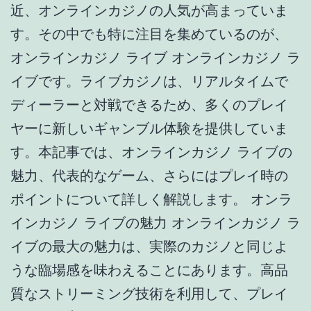
近、オンラインカジノの人気が高まっていま
す。その中でも特に注目を集めているのが、
オンラインカジノ ライブ オンラインカジノ ラ
イブです。ライブカジノは、リアルタイムで
ディーラーと対戦できるため、多くのプレイ
ヤーに新しいギャンブル体験を提供していま
す。本記事では、オンラインカジノ ライブの
魅力、代表的なゲーム、さらにはプレイ時の
ポイントについて詳しく解説します。 オンラ
インカジノ ライブの魅力 オンラインカジノ ラ
イブの最大の魅力は、実際のカジノと同じよ
うな臨場感を味わえることにあります。高品
質なストリーミング技術を利用して、プレイ