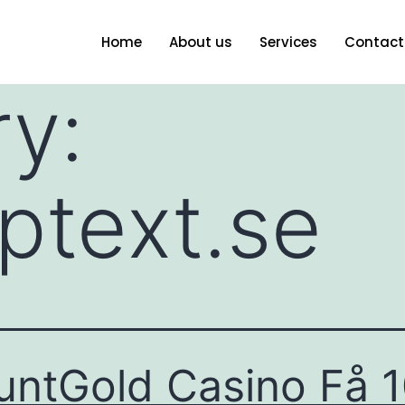
Home
About us
Services
Contact
y:
ptext.se
ntGold Casino Få 