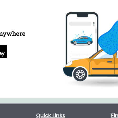
anywhere
Quick Links
Fi