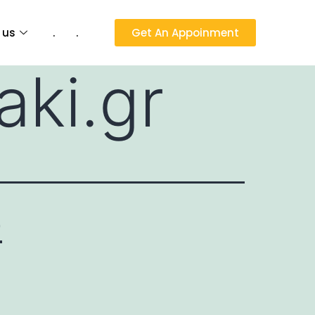
 us
.
.
Get An Appoinment
aki.gr
0