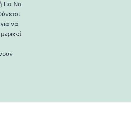
ή Για Να
θύνεται
για να
μερικοί
νουν