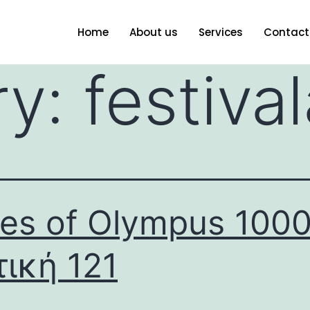
Home
About us
Services
Contact
ry:
festival
es of Olympus 100
τική 121