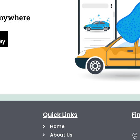
anywhere
Quick Links
Fi
Home
About Us