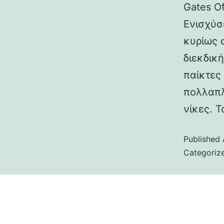
Gates O
Ενισχύσ
κυρίως 
διεκδικ
παίκτες
πολλαπλ
νίκες. 
Published
Categoriz