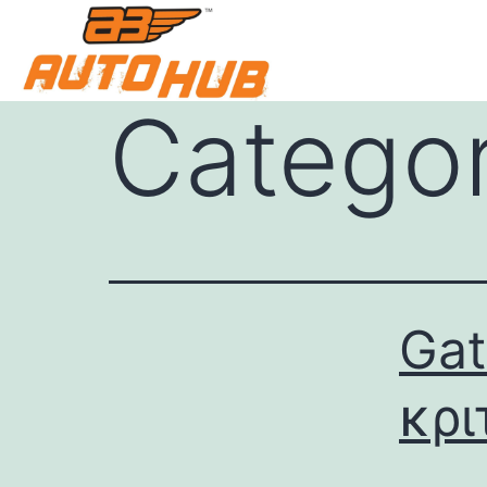
Catego
Gat
κρι