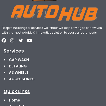
Despite the range of services we render, we keep striving to endow you
with the most reliable & innovative solution to your car care needs
Services
CAR WASH
DETALING
A3 WHEELS
ACCESSORIES
Quick Links
Home