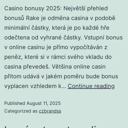
Casino bonusy 2025: Největší přehled
bonusů Rake je odměna casina v podobě
minimální částky, která je po každé hře
odečtena od vyhrané částky. Vstupní bonus
v online casinu je přímo vypočítáván z
peněz, které si v rámci svého vkladu do
casina převedeš. Většina online casin
přitom udává v jakém poměru bude bonus
vyplacen vzhledem k…
Continue reading
Published
August 11, 2025
Categorized as
czbrandss