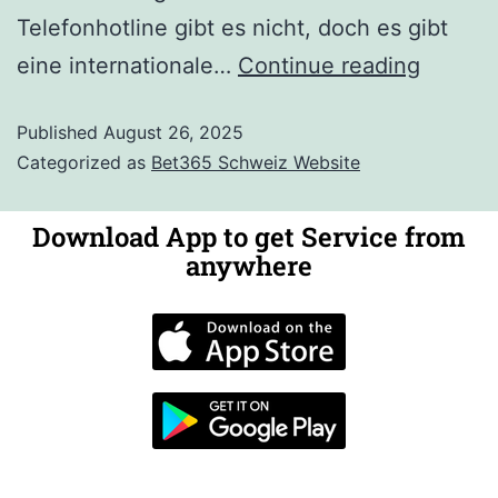
Telefonhotline gibt es nicht, doch es gibt
eine internationale…
Continue reading
Published
August 26, 2025
Categorized as
Bet365 Schweiz Website
Download App to get Service from
anywhere