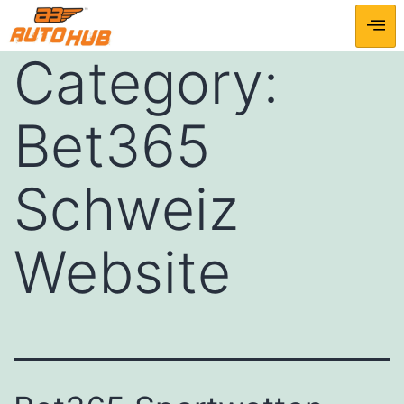
Category:
Bet365
Schweiz
Website