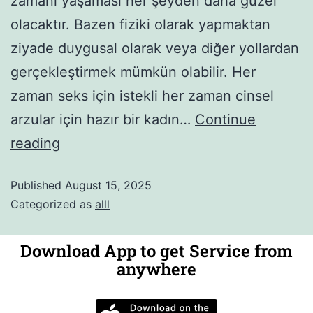
zamanı yaşaması her şeyden daha güzel
olacaktır. Bazen fiziki olarak yapmaktan
ziyade duygusal olarak veya diğer yollardan
gerçekleştirmek mümkün olabilir. Her
zaman seks için istekli her zaman cinsel
arzular için hazır bir kadın…
Continue
reading
Published
August 15, 2025
Categorized as
alll
Download App to get Service from
anywhere