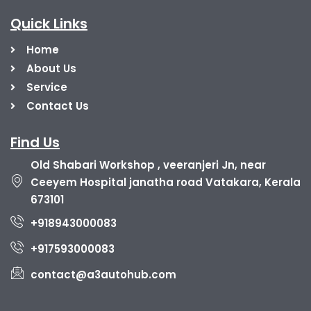
Quick Links
Home
About Us
Service
Contact Us
Find Us
Old Shabari Workshop , veeranjeri Jn, near
Ceeyem Hospital janatha road Vatakara, Kerala
673101
+918943000083
+917593000083
contact@a3autohub.com