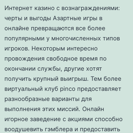
Интернет казино с вознаграждениями:
черты и выгоды Азартные игры в
онлайне превращаются все более
популярными у многочисленных типов
игроков. Некоторым интересно
провождения свободное время по
окончании службы, другие хотят
получить крупный выигрыш. Тем более
виртуальный клуб pinco предоставляет
разнообразные варианты для
выполнения этих миссий. Онлайн
игорное заведение с акциями способно
воодушевить гэмблера и предоставить