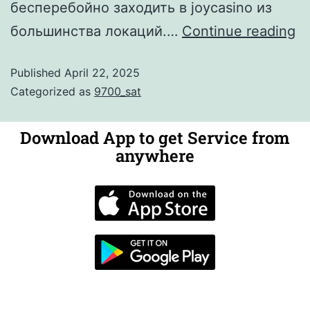
бесперебойно заходить в joycasino из
большинства локаций.…
Continue reading
Published
April 22, 2025
Categorized as
9700_sat
Download App to get Service from
anywhere