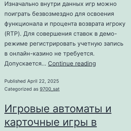
Изначально внутри данных игр можно
поиграть безвозмездно для освоения
функционала и процента возврата игроку
(RTP). Для совершения ставок в демо-
режиме регистрировать учетную запись
в онлайн-казино не требуется.
Допускается…
Continue reading
Published
April 22, 2025
Categorized as
9700_sat
Игровые автоматы и
карточные игры в