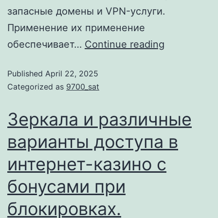
запасные домены и VPN-услуги.
Применение их применение
обеспечивает…
Continue reading
Published
April 22, 2025
Categorized as
9700_sat
Зеркала и различные
варианты доступа в
интернет-казино с
бонусами при
блокировках.