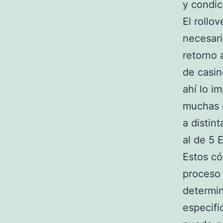
y condic
El rollo
necesari
retorno 
de casin
ahí lo i
muchas o
a distin
al de 5 
Estos có
proceso 
determin
especifi