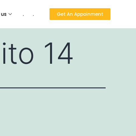
 us
.
.
Get An Appoinment
ito 14