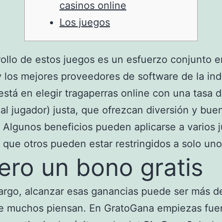
casinos online
Los juegos
rollo de estos juegos es un esfuerzo conjunto e
 los mejores proveedores de software de la indu
está en elegir tragaperras online con una tasa 
 al jugador) justa, que ofrezcan diversión y bue
. Algunos beneficios pueden aplicarse a varios 
 que otros pueden estar restringidos a solo uno
ero un bono gratis
rgo, alcanzar esas ganancias puede ser más d
ue muchos piensan. En GratoGana empiezas fue