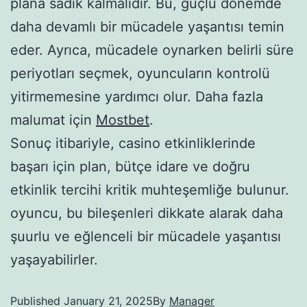
plana sadık kalmalıdır. Bu, güçlü dönemde
daha devamlı bir mücadele yaşantısı temin
eder. Ayrıca, mücadele oynarken belirli süre
periyotları seçmek, oyuncuların kontrolü
yitirmemesine yardımcı olur. Daha fazla
malumat için
Mostbet
.
Sonuç itibariyle, casino etkinliklerinde
başarı için plan, bütçe idare ve doğru
etkinlik tercihi kritik muhteşemliğe bulunur.
oyuncu, bu bileşenleri dikkate alarak daha
şuurlu ve eğlenceli bir mücadele yaşantısı
yaşayabilirler.
Published
January 21, 2025
By
Manager