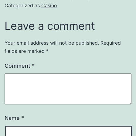
Categorized as
Casino
Leave a comment
Your email address will not be published.
Required
fields are marked
*
Comment
*
Name
*