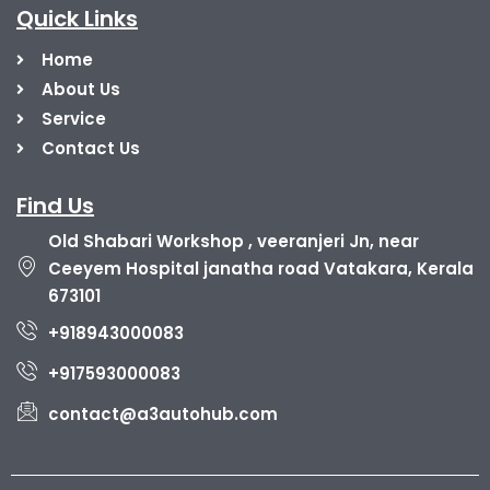
Quick Links
Home
About Us
Service
Contact Us
Find Us
Old Shabari Workshop , veeranjeri Jn, near
Ceeyem Hospital janatha road Vatakara, Kerala
673101
+918943000083
+917593000083
contact@a3autohub.com