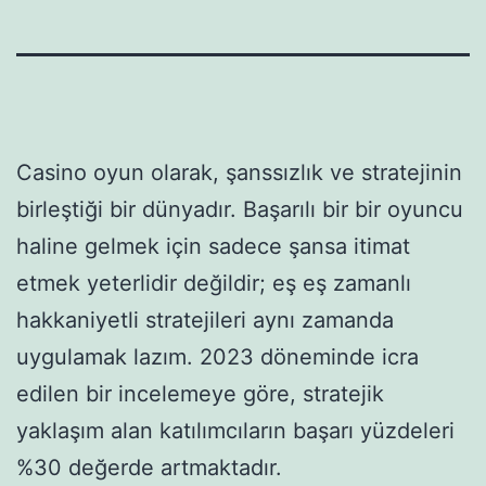
Casino oyun olarak, şanssızlık ve stratejinin
birleştiği bir dünyadır. Başarılı bir bir oyuncu
haline gelmek için sadece şansa itimat
etmek yeterlidir değildir; eş eş zamanlı
hakkaniyetli stratejileri aynı zamanda
uygulamak lazım. 2023 döneminde icra
edilen bir incelemeye göre, stratejik
yaklaşım alan katılımcıların başarı yüzdeleri
%30 değerde artmaktadır.