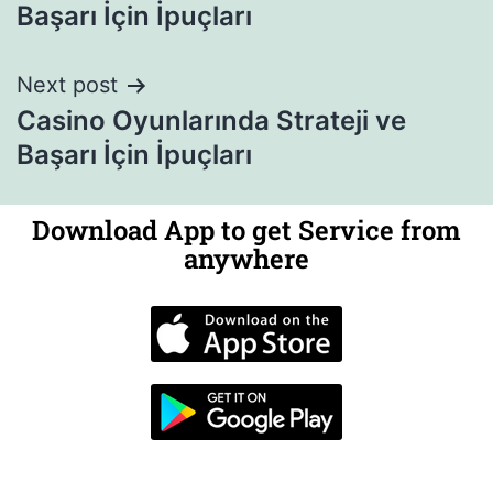
Başarı İçin İpuçları
Next post
Casino Oyunlarında Strateji ve
Başarı İçin İpuçları
Download App to get Service from
anywhere