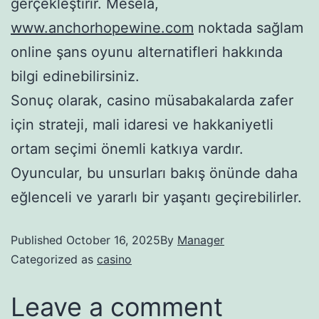
gerçekleştirir. Mesela,
www.anchorhopewine.com
noktada sağlam
online şans oyunu alternatifleri hakkında
bilgi edinebilirsiniz.
Sonuç olarak, casino müsabakalarda zafer
için strateji, mali idaresi ve hakkaniyetli
ortam seçimi önemli katkıya vardır.
Oyuncular, bu unsurları bakış önünde daha
eğlenceli ve yararlı bir yaşantı geçirebilirler.
Published
October 16, 2025
By
Manager
Categorized as
casino
Leave a comment