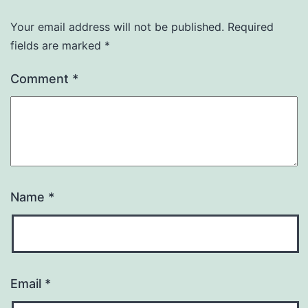
Your email address will not be published.
Required
fields are marked
*
Comment
*
Name
*
Email
*