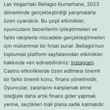
Las Vegas’taki Bellagio Kumarhane, 2023
döneminde gerçekleştirdiği yarışmalarla
özen uyandırdı. Bu çeşit etkinlikler,
oyuncuların becerilerini iyileştirmeleri ve
farklı rakiplerle mücadele gerçekleştirmeleri
için mükemmel bir fırsat sunar. Bellagio’nun
toplumsal platform sayfalarından etkinlikler
hakkında veri edinebilirsiniz:
Instagram
.
Casino etkinliklerde özen edilmesi önemli
bir farklı önemli konu, finans yönetimidir.
Oyuncular, zararlarını karşılamak etme
isteğiyle daha artık finans gider yapmak
yerine, seçtikleri mali plana sadık kalmalıdır.