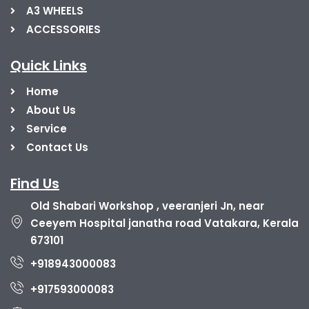
A3 WHEELS
ACCESSORIES
Quick Links
Home
About Us
Service
Contact Us
Find Us
Old Shabari Workshop , veeranjeri Jn, near
Ceeyem Hospital janatha road Vatakara, Kerala
673101
+918943000083
+917593000083