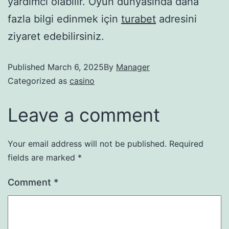
yardımcı olabilir. Oyun dünyasında daha
fazla bilgi edinmek için
turabet
adresini
ziyaret edebilirsiniz.
Published
March 6, 2025
By
Manager
Categorized as
casino
Leave a comment
Your email address will not be published.
Required
fields are marked
*
Comment
*