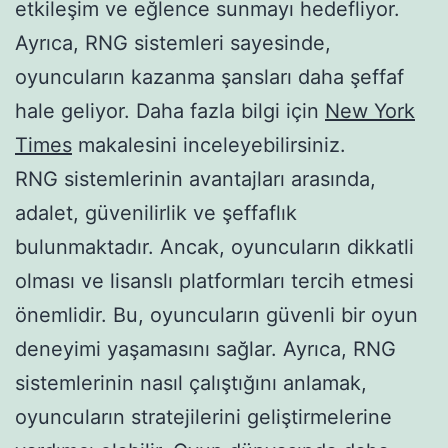
etkileşim ve eğlence sunmayı hedefliyor.
Ayrıca, RNG sistemleri sayesinde,
oyuncuların kazanma şansları daha şeffaf
hale geliyor. Daha fazla bilgi için
New York
Times
makalesini inceleyebilirsiniz.
RNG sistemlerinin avantajları arasında,
adalet, güvenilirlik ve şeffaflık
bulunmaktadır. Ancak, oyuncuların dikkatli
olması ve lisanslı platformları tercih etmesi
önemlidir. Bu, oyuncuların güvenli bir oyun
deneyimi yaşamasını sağlar. Ayrıca, RNG
sistemlerinin nasıl çalıştığını anlamak,
oyuncuların stratejilerini geliştirmelerine