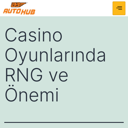
Casino
Oyunlarında
RNG ve
Önemi