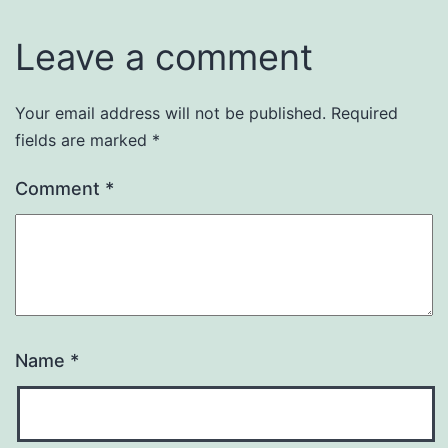
Leave a comment
Your email address will not be published.
Required
fields are marked
*
Comment
*
Name
*