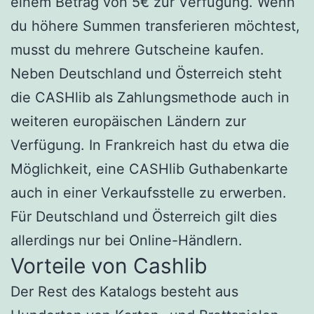
einem Betrag von 5€ zur Verfügung. Wenn
du höhere Summen transferieren möchtest,
musst du mehrere Gutscheine kaufen.
Neben Deutschland und Österreich steht
die CASHlib als Zahlungsmethode auch in
weiteren europäischen Ländern zur
Verfügung. In Frankreich hast du etwa die
Möglichkeit, eine CASHlib Guthabenkarte
auch in einer Verkaufsstelle zu erwerben.
Für Deutschland und Österreich gilt dies
allerdings nur bei Online-Händlern.
Vorteile von Cashlib
Der Rest des Katalogs besteht aus