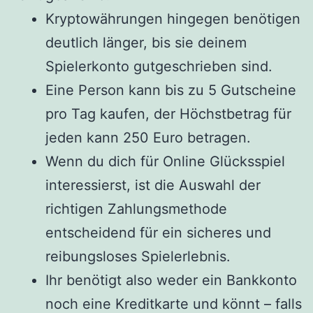
Kryptowährungen hingegen benötigen
deutlich länger, bis sie deinem
Spielerkonto gutgeschrieben sind.
Eine Person kann bis zu 5 Gutscheine
pro Tag kaufen, der Höchstbetrag für
jeden kann 250 Euro betragen.
Wenn du dich für Online Glücksspiel
interessierst, ist die Auswahl der
richtigen Zahlungsmethode
entscheidend für ein sicheres und
reibungsloses Spielerlebnis.
Ihr benötigt also weder ein Bankkonto
noch eine Kreditkarte und könnt – falls