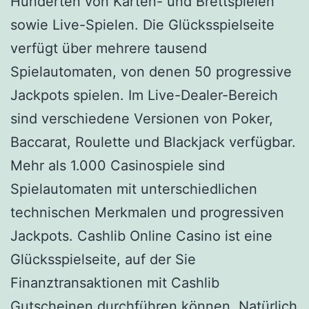
Hunderten von Karten- und Brettspielen
sowie Live-Spielen. Die Glücksspielseite
verfügt über mehrere tausend
Spielautomaten, von denen 50 progressive
Jackpots spielen. Im Live-Dealer-Bereich
sind verschiedene Versionen von Poker,
Baccarat, Roulette und Blackjack verfügbar.
Mehr als 1.000 Casinospiele sind
Spielautomaten mit unterschiedlichen
technischen Merkmalen und progressiven
Jackpots. Cashlib Online Casino ist eine
Glücksspielseite, auf der Sie
Finanztransaktionen mit Cashlib
Gutscheinen durchführen können. Natürlich