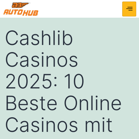
Cashlib
Casinos
2025: 10
Beste Online
Casinos mit