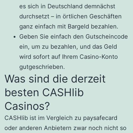
es sich in Deutschland demnächst
durchsetzt – in örtlichen Geschäften
ganz einfach mit Bargeld bezahlen.
Geben Sie einfach den Gutscheincode
ein, um zu bezahlen, und das Geld
wird sofort auf Ihrem Casino-Konto
gutgeschrieben.
Was sind die derzeit
besten CASHlib
Casinos?
CASHlib ist im Vergleich zu paysafecard
oder anderen Anbietern zwar noch nicht so