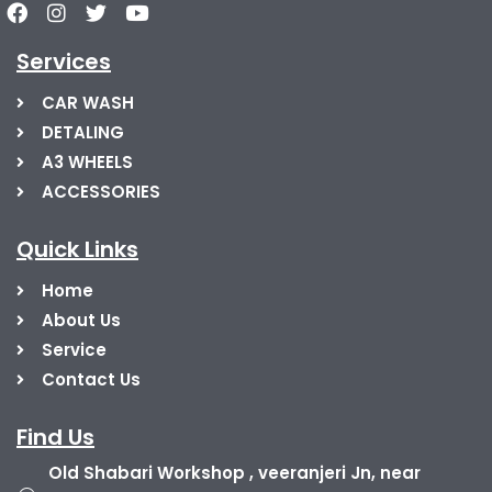
Services
CAR WASH
DETALING
A3 WHEELS
ACCESSORIES
Quick Links
Home
About Us
Service
Contact Us
Find Us
Old Shabari Workshop , veeranjeri Jn, near