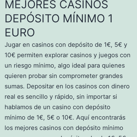
MEJORES CASINOS
DEPÓSITO MÍNIMO 1
EURO
Jugar en casinos con depósito de 1€, 5€ y
10€ permiten explorar casinos y juegos con
un riesgo mínimo, algo ideal para quienes
quieren probar sin comprometer grandes
sumas. Depositar en los casinos con dinero
real es sencillo y rápido, sin importar si
hablamos de un casino con depósito
mínimo de 1€, 5€ o 10€. Aquí encontrarás
los mejores casinos con depósito mínimo