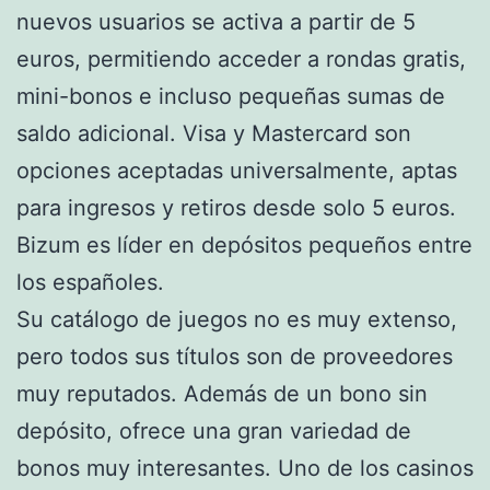
nuevos usuarios se activa a partir de 5
euros, permitiendo acceder a rondas gratis,
mini-bonos e incluso pequeñas sumas de
saldo adicional. Visa y Mastercard son
opciones aceptadas universalmente, aptas
para ingresos y retiros desde solo 5 euros.
Bizum es líder en depósitos pequeños entre
los españoles.
Su catálogo de juegos no es muy extenso,
pero todos sus títulos son de proveedores
muy reputados. Además de un bono sin
depósito, ofrece una gran variedad de
bonos muy interesantes. Uno de los casinos