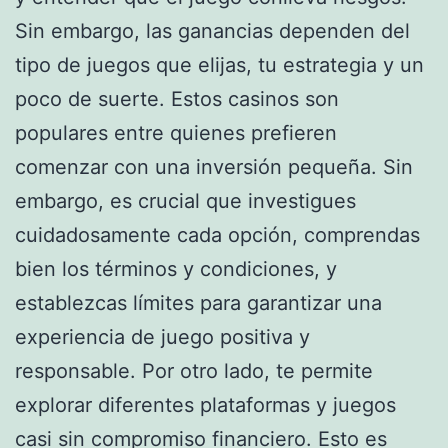
Sin embargo, las ganancias dependen del
tipo de juegos que elijas, tu estrategia y un
poco de suerte. Estos casinos son
populares entre quienes prefieren
comenzar con una inversión pequeña. Sin
embargo, es crucial que investigues
cuidadosamente cada opción, comprendas
bien los términos y condiciones, y
establezcas límites para garantizar una
experiencia de juego positiva y
responsable. Por otro lado, te permite
explorar diferentes plataformas y juegos
casi sin compromiso financiero. Esto es