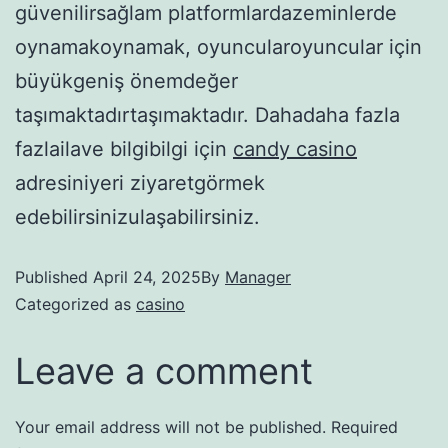
güvenilirsağlam platformlardazeminlerde
oynamakoynamak, oyuncularoyuncular için
büyükgeniş önemdeğer
taşımaktadırtaşımaktadır. Dahadaha fazla
fazlailave bilgibilgi için
candy casino
adresiniyeri ziyaretgörmek
edebilirsinizulaşabilirsiniz.
Published
April 24, 2025
By
Manager
Categorized as
casino
Leave a comment
Your email address will not be published.
Required