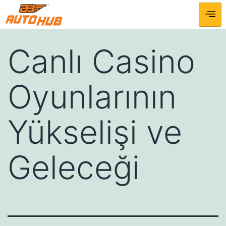
Canlı Casino
Oyunlarının
Yükselişi ve
Geleceği