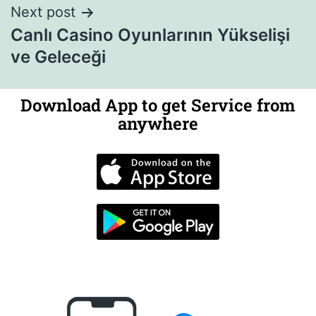
Next post
Canlı Casino Oyunlarının Yükselişi
ve Geleceği
Download App to get Service from
anywhere