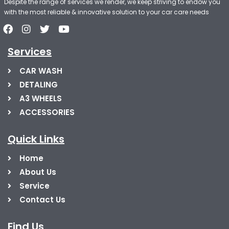
Despite the range of services we render, we keep striving to endow you
with the most reliable & innovative solution to your car care needs
Services
CAR WASH
DETALING
A3 WHEELS
ACCESSORIES
Quick Links
Home
About Us
Service
Contact Us
Find Us