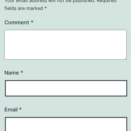
Your email address will not be published.
Required
fields are marked
*
Comment
*
Name
*
Email
*