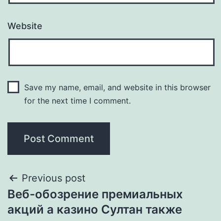
Website
Save my name, email, and website in this browser
for the next time I comment.
Previous post
Веб-обозрение премиальных
акций а казино Султан также