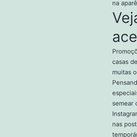
na aparê
Vej
ace
Promoçõe
casas de
muitas 
Pensando
especiai
semear c
Instagra
nas pos
temporá