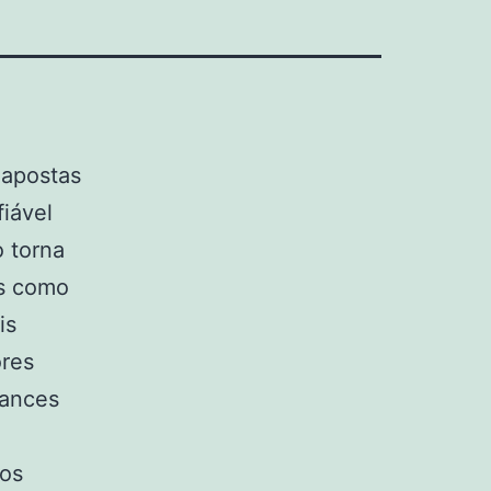
 apostas
iável
o torna
as como
is
ores
hances
 os