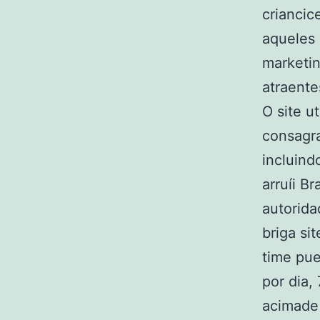
criancic
aqueles 
marketin
atraente
O site u
consagra
incluind
arruíi B
autorida
briga si
time pue
por dia,
acimade 