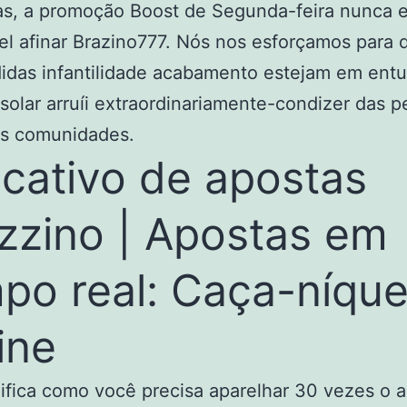
ras, a promoção Boost de Segunda-feira nunca 
el afinar Brazino777. Nós nos esforçamos para 
idas infantilidade acabamento estejam em ent
isolar arruíi extraordinariamente-condizer das 
s comunidades.
icativo de apostas
zzino | Apostas em
po real: Caça-níque
ine
nifica como você precisa aparelhar 30 vezes o 