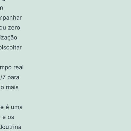
em
ompanhar
 ou zero
rização
biscoitar
/7 para
ão mais
te é uma
o e os
doutrina