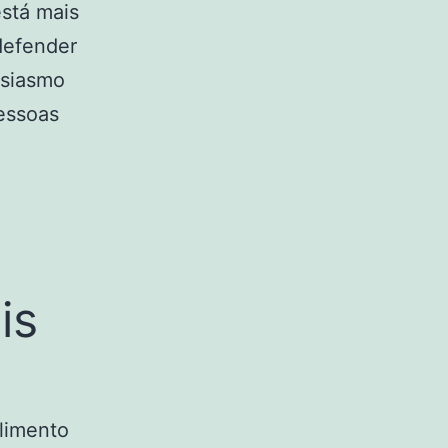
está mais
defender
usiasmo
pessoas
is
alimento