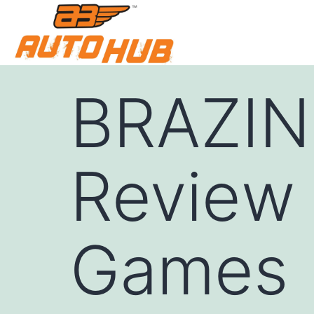
BRAZIN
Review
Games