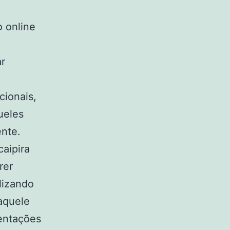
o online
ar
cionais,
ueles
ente.
aipira
rer
lizando
aquele
mentações