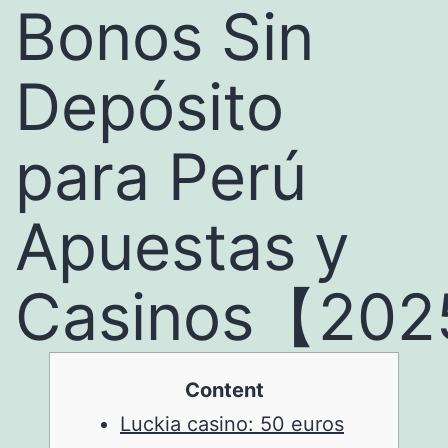
Bonos Sin
Depósito
para Perú
Apuestas y
Casinos【20
Content
Luckia casino: 50 euros