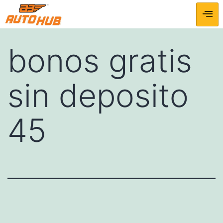
bonos gratis
sin deposito
45