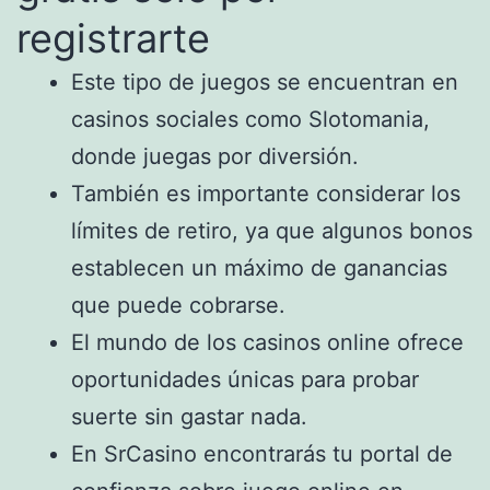
registrarte
Este tipo de juegos se encuentran en
casinos sociales como Slotomania,
donde juegas por diversión.
También es importante considerar los
límites de retiro, ya que algunos bonos
establecen un máximo de ganancias
que puede cobrarse.
El mundo de los casinos online ofrece
oportunidades únicas para probar
suerte sin gastar nada.
En SrCasino encontrarás tu portal de