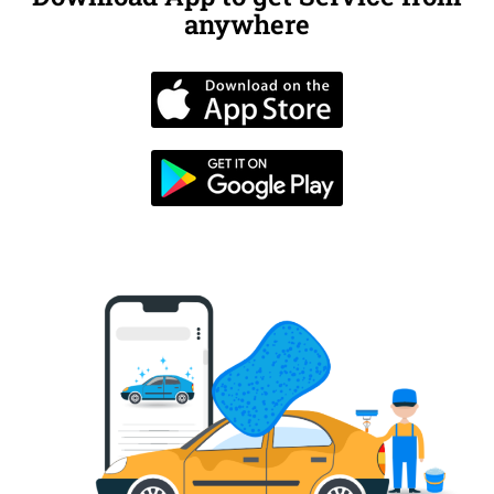
anywhere