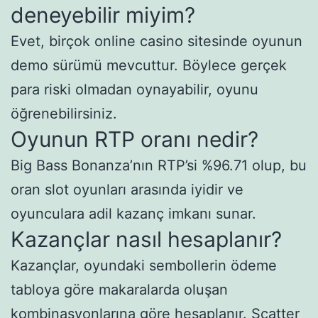
deneyebilir miyim?
Evet, birçok online casino sitesinde oyunun
demo sürümü mevcuttur. Böylece gerçek
para riski olmadan oynayabilir, oyunu
öğrenebilirsiniz.
Oyunun RTP oranı nedir?
Big Bass Bonanza’nın RTP’si %96.71 olup, bu
oran slot oyunları arasında iyidir ve
oyunculara adil kazanç imkanı sunar.
Kazançlar nasıl hesaplanır?
Kazançlar, oyundaki sembollerin ödeme
tabloya göre makaralarda oluşan
kombinasyonlarına göre hesaplanır. Scatter