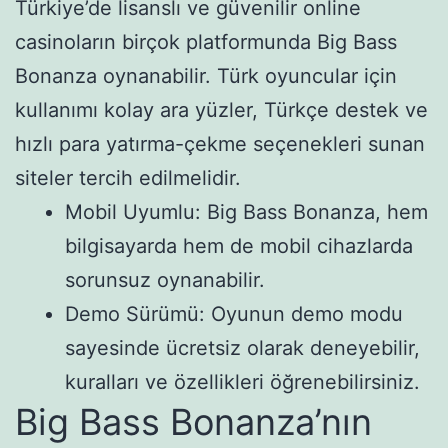
Türkiye’de lisanslı ve güvenilir online
casinoların birçok platformunda Big Bass
Bonanza oynanabilir. Türk oyuncular için
kullanımı kolay ara yüzler, Türkçe destek ve
hızlı para yatırma-çekme seçenekleri sunan
siteler tercih edilmelidir.
Mobil Uyumlu: Big Bass Bonanza, hem
bilgisayarda hem de mobil cihazlarda
sorunsuz oynanabilir.
Demo Sürümü: Oyunun demo modu
sayesinde ücretsiz olarak deneyebilir,
kuralları ve özellikleri öğrenebilirsiniz.
Big Bass Bonanza’nın