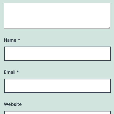
Name
*
Email
*
Website