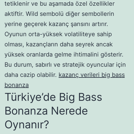
tetiklenir ve bu aşamada özel özellikler
aktiftir. Wild sembolü diğer sembollerin
yerine geçerek kazanç şansını artırır.
Oyunun orta-yüksek volatiliteye sahip
olması, kazançların daha seyrek ancak
yüksek oranlarda gelme ihtimalini gösterir.
Bu durum, sabırlı ve stratejik oyuncular için
daha cazip olabilir.
kazanç verileri big bass
bonanza
Türkiye’de Big Bass
Bonanza Nerede
Oynanır?