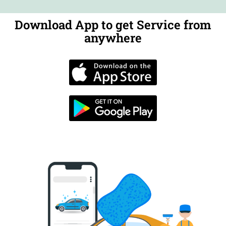
Download App to get Service from
anywhere