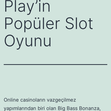
Play’in
Popüler Slot
Oyunu
Online casinoların vazgeçilmez
yapımlarından biri olan Big Bass Bonanza,