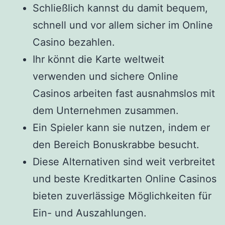
Schließlich kannst du damit bequem,
schnell und vor allem sicher im Online
Casino bezahlen.
Ihr könnt die Karte weltweit
verwenden und sichere Online
Casinos arbeiten fast ausnahmslos mit
dem Unternehmen zusammen.
Ein Spieler kann sie nutzen, indem er
den Bereich Bonuskrabbe besucht.
Diese Alternativen sind weit verbreitet
und beste Kreditkarten Online Casinos
bieten zuverlässige Möglichkeiten für
Ein- und Auszahlungen.