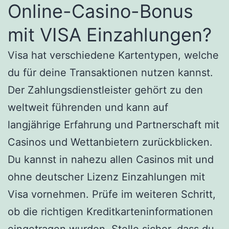
Online-Casino-Bonus
mit VISA Einzahlungen?
Visa hat verschiedene Kartentypen, welche
du für deine Transaktionen nutzen kannst.
Der Zahlungsdienstleister gehört zu den
weltweit führenden und kann auf
langjährige Erfahrung und Partnerschaft mit
Casinos und Wettanbietern zurückblicken.
Du kannst in nahezu allen Casinos mit und
ohne deutscher Lizenz Einzahlungen mit
Visa vornehmen. Prüfe im weiteren Schritt,
ob die richtigen Kreditkarteninformationen