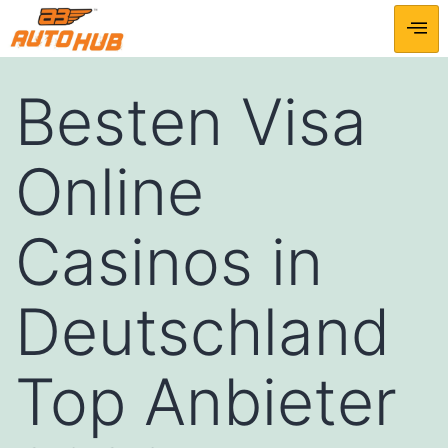
Besten Visa
Online
Casinos in
Deutschland
Top Anbieter