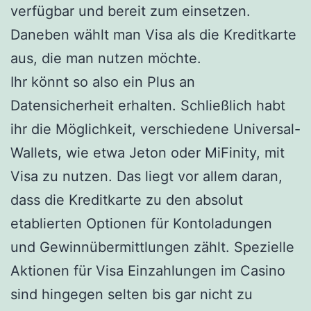
verfügbar und bereit zum einsetzen.
Daneben wählt man Visa als die Kreditkarte
aus, die man nutzen möchte.
Ihr könnt so also ein Plus an
Datensicherheit erhalten. Schließlich habt
ihr die Möglichkeit, verschiedene Universal-
Wallets, wie etwa Jeton oder MiFinity, mit
Visa zu nutzen. Das liegt vor allem daran,
dass die Kreditkarte zu den absolut
etablierten Optionen für Kontoladungen
und Gewinnübermittlungen zählt. Spezielle
Aktionen für Visa Einzahlungen im Casino
sind hingegen selten bis gar nicht zu