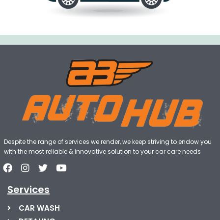
Despite the range of services we render, we keep striving to endow you
with the most reliable & innovative solution to your car care needs
Services
CAR WASH