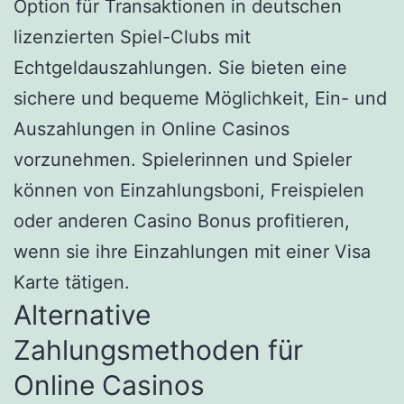
Option für Transaktionen in deutschen
lizenzierten Spiel-Clubs mit
Echtgeldauszahlungen. Sie bieten eine
sichere und bequeme Möglichkeit, Ein- und
Auszahlungen in Online Casinos
vorzunehmen. Spielerinnen und Spieler
können von Einzahlungsboni, Freispielen
oder anderen Casino Bonus profitieren,
wenn sie ihre Einzahlungen mit einer Visa
Karte tätigen.
Alternative
Zahlungsmethoden für
Online Casinos