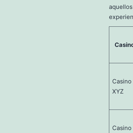
aquellos
experien
Casin
Casino
XYZ
Casino