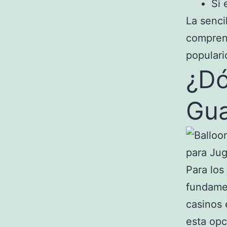
Si 
La senci
comprend
populari
¿Dó
Gua
Para los
fundamen
casinos 
esta opc