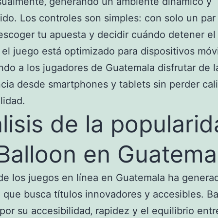
isualmente‚ generando un ambiente dinámico y
ido. Los controles son simples: con solo un par 
scoger tu apuesta y decidir cuándo detener el
el juego está optimizado para dispositivos móvi
ndo a los jugadores de Guatemala disfrutar de l
cia desde smartphones y tablets sin perder cal
lidad.
lisis de la populari
Balloon en Guatema
de los juegos en línea en Guatemala ha genera
que busca títulos innovadores y accesibles. Ba
por su accesibilidad‚ rapidez y el equilibrio entr