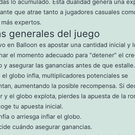
das lo acumulado. Esta dualidad genera una ex
nte que atrae tanto a jugadores casuales com
 más expertos.
s generales del juego
ivo en Balloon es apostar una cantidad inicial y 
nar el momento adecuado para “detener” el cre
o y asegurar las ganancias antes de que estalle
 el globo infla‚ multiplicadores potenciales se
tan‚ aumentando la posible recompensa. Si de
r y el globo explota‚ pierdes la apuesta de la ro
oge tu apuesta inicial.
fía o arriesga inflar el globo.
ide cuándo asegurar ganancias.