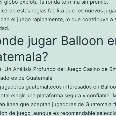
el globo explota‚ la ronda termina sin premio.
llez de estas reglas facilita que los nuevos jug
an el juego rápidamente‚ lo que contribuye a 
dad.
nde jugar Balloon e
temala?
 jugadores guatemaltecos interesados en Balloo
tal elegir una plataforma segura y confiable.
en línea que aceptan jugadores de Guatemala t
ión de juego‚ aunque es recomendable selecci