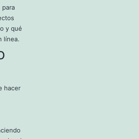
 para
ectos
lo y qué
 línea.
o
e hacer
aciendo